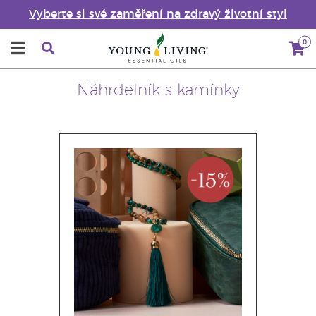
Vyberte si své zaměření na zdravý životní styl
0
Náhrdelník s kamínky