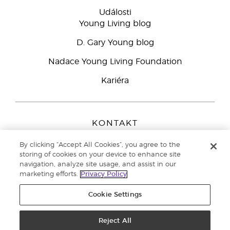
Události
Young Living blog
D. Gary Young blog
Nadace Young Living Foundation
Kariéra
KONTAKT
Young Living Europe B.V.
By clicking “Accept All Cookies”, you agree to the
Peizerweg 97
storing of cookies on your device to enhance site
9727 AJ Groningen
navigation, analyze site usage, and assist in our
Netherlands
marketing efforts.
Privacy Policy
Zákaznická podpora
800 144 066
Cookie Settings
Copyright © 2021 Young Living Essential Oils. All rights reserved. |
Zásady
ochrany osobních údajů
Reject All