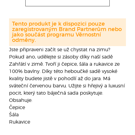
Tento produkt je k dispozici pouze
zaregistrovaným Brand Partnerům nebo
jako součást programu Věrnostní
odměny.
Jste připraveni začít se už chystat na zimu?
Pokud ano, udělejte si zásoby díky naší sadě
Zahřátí v zimě. Tvoří ji čepice, šála a rukavice ze
100% bavlny. Díky této heboučké sadě vysoké
kvality budete jistě v pohodlí až do jara. Má
sváteční červenou barvu. Užijte si hřejivý a luxusní
pocit, který tato báječná sada poskytuje.
Obsahuje:
Čepice
Šála
Rukavice