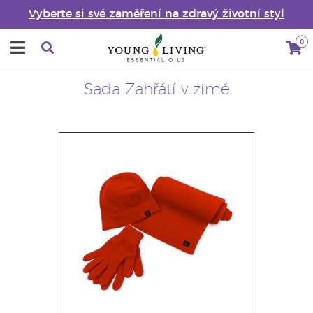
Vyberte si své zaměření na zdravý životní styl
0
Sada Zahřátí v zimě