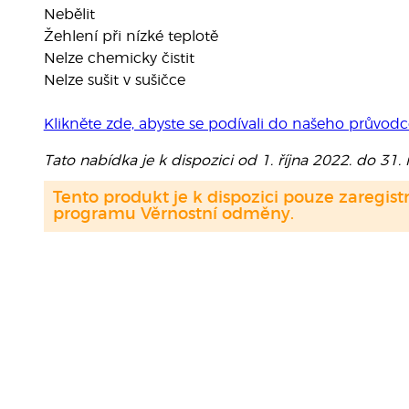
Nebělit
Žehlení při nízké teplotě
Nelze chemicky čistit
Nelze sušit v sušičce
Klikněte zde, abyste se podívali do našeho průvodc
Tato nabídka je k dispozici od 1. října 2022. do 31.
Tento produkt je k dispozici pouze zaregi
programu Věrnostní odměny.