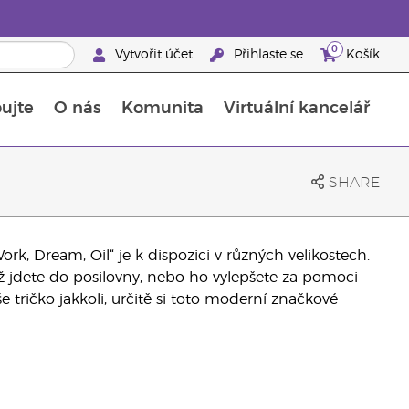
0
Vytvořit účet
Přihlaste se
Košík
ujte
O nás
Komunita
Virtuální kancelář
Průvodce doplňky stravy Young Living
Jak používat esenciální oleje
SHARE
rk, Dream, Oil“ je k dispozici v různých velikostech.
 jdete do posilovny, nebo ho vylepšete za pomoci
e tričko jakkoli, určitě si toto moderní značkové