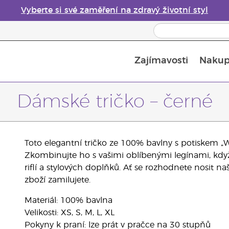
Vyberte si své zaměření na zdravý životní styl
Zajímavosti
Nakup
Bezpečnost esenciálních olejů
Průvodce difuzéry esenciálních olejů
Poslední šance: 50% sleva na péči o pleť
Dámské tričko – černé
Toto elegantní tričko ze 100% bavlny s potiskem „Wo
Zkombinujte ho s vašimi oblíbenými legínami, když
riflí a stylových doplňků. Ať se rozhodnete nosit naš
zboží zamilujete.
Materiál: 100% bavlna
Velikosti: XS, S, M, L, XL
Pokyny k praní: lze prát v pračce na 30 stupňů