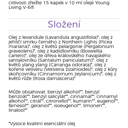
citlivosti zřeďte 15 kapek v 10 ml oleje Young
Living V-6®.
Složení
Olej z levandule (Lavandula angustifolia)*, olej z
jehličí smrku černého z Northern Lights (Picea
mariana)*, olej z květů pelargonie (Pergalonium
graveolens)*, olej z kadidlovníku (Boswellia
carterii)*, olej ze dřeva královského havajského
santalovníku (Santalum paniculatum)*, olej z
květů ylang ylang (Cananga odorata)*, olej z
kořene vetiveru (Vetiveria zizanioides)*, olej z kůry
skořicovníku (Cinnamomum zeylanicum)*, olej z
květů růže (Rosa damascena)*
Může obsahovat: benzyl alkohol**, benzyl
benzoát**, benzyl salicylát**, cinnamal**, cinnamyl
alkohol**, citrál**, citronellol**, kumarin**, eugenol**,
farnesol**, geraniol**, isoeugenol**, limonen**,
linalool**
*Vysoce kvalitní esenciální olej