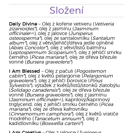
Složení
Daily Divine
– Olej z kořene vetiveru (
Vetiveria
zizanioides*
), olej z jasmínu (
Jasminum
officinale
^^), olej z jalovce (
Juniperus
osteosperma*
), olej ze santalovníku (
Santalum
album*
), olej z větví/jehličí/dřeva jedle ojíněné
(
Abies Concolor*
), olej z větví/listů balmínu
(
Leptospermum Scoparium*
), olej z jehličí smrku
černého (
Picea mariana*
), olej ze dřeva březule
vonné (
Bursera graveolens*
)
I Am Blessed
– Olej z pačuli (
Pogostemon
cablin*
), olej z květů pelargonie (
Pelargonium
graveolens*
), olej z jehličí borovice (
Pinus
Sylvestris*
), výtažek z květů/listů/stonků zlatobýlu
(
Solidago canadensis*
), olej ze dřeva březule
vonné (
Bursera graveolens*
), olej z jasmínu
(
Jasminum officinale
^^), kaprilový/kaprinový
triglycerid, olej z jehličí smrku černého (
Picea
mariana*
), olej ze dřeva kafrovníku
(
Cinnamomum camphora*
), olej z květů vratiče
modrého (
Tanacetum annuum*
), olej z
kadidlovníku (
Boswellia carterii*
)
I Am Creative
– Olej z jalovce (
Juniperus