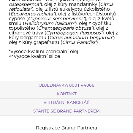
osteosperma*
), olej z kůry mandarinky (
Citrus
reticulata*
), olej z listů eukalyptu úzkolistého
(
Eucalyptus radiata*
), olej z listů/ořechů/stonků
cypřiše (
Cupressus sempervirens*
), olej z květů
smilu (
Helichrysum italicum*
), olej z cypřišku
topolistého (
Chamaecyparis obtusa*
), olej z
citronové trávy (
Cymbopogon flexuosus*
), olej z
kůry bergamotu (
Citrus aurantium bergamia*
),
olej z kůry grapefruitu (
Citrus Paradisi*
)
*Vysoce kvalitní esenciální olej
^^Vysoce kvalitní silice
OBJEDNÁVKY: 8001 44066
KONTAKT
VIRTUÁLNÍ KANCELÁŘ
STAŇTE SE BRAND PARTNEREM
Registrace Brand Partnera