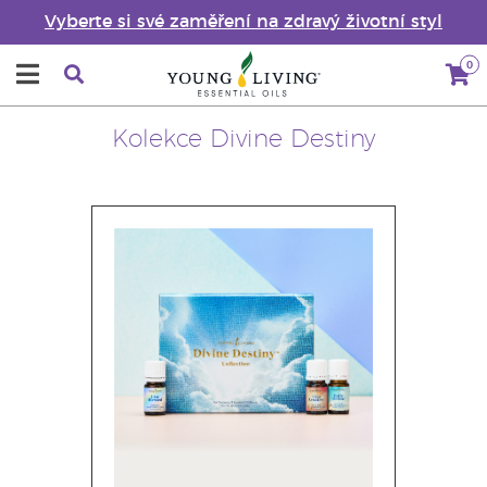
Vyberte si své zaměření na zdravý životní styl
0
Kolekce Divine Destiny