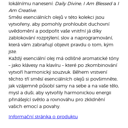
lokálnímu nanesení:
Daily Divine
,
I Am Blessed
a
I
Am Creative.
Směsi esenciálních olejů v této kolekci jsou
vytvořeny, aby pomohly prohloubit duchovní
uvědomění a podpořit vaše vnitřní já díky
zablokování rozptýlení, slov a naprogramování,
která vám zabraňují objevit pravdu o tom, kým
jste.
Každý esenciální olej má odlišné aromatické tóny
– jako klávesy na klavíru – které po zkombinování
vytvoří harmonický souzvuk. Během vrstvení
těchto tří směsí esenciálních olejů si povšimněte,
jak vzájemně působí samy na sebe a na vaše tělo,
mysl a duši, aby vytvořily harmonickou energii
přinášející světlo a rovnováhu pro zklidnění
vašich emocí a povahy.
Informační stránka o produktu