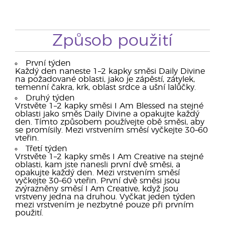
Způsob použití
První týden
Každý den naneste 1–2 kapky směsi Daily Divine
na požadované oblasti, jako je zápěstí, zátylek,
temenní čakra, krk, oblast srdce a ušní lalůčky.
Druhý týden
Vrstvěte 1–2 kapky směsi I Am Blessed na stejné
oblasti jako směs Daily Divine a opakujte každý
den. Tímto způsobem používejte obě směsi, aby
se promísily. Mezi vrstvením směsí vyčkejte 30–60
vteřin.
Třetí týden
Vrstvěte 1–2 kapky směs I Am Creative na stejné
oblasti, kam jste nanesli první dvě směsi, a
opakujte každý den. Mezi vrstvením směsí
vyčkejte 30–60 vteřin. První dvě směsi jsou
zvýrazněny směsí I Am Creative, když jsou
vrstveny jedna na druhou. Vyčkat jeden týden
mezi vrstvením je nezbytné pouze při prvním
použití.