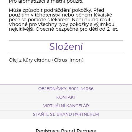
Pro aromatizaci a místní použití.
Může způsobit podráždění pokožky. Před
použitím v těhotenství nebo během lékařské
péče se poraďte s lékařem. Není nutno ředit.
Vhodné pro všechny typy pokožky s výjimkou
nejcitlivější. Obecně bezpečné pro děti od 2 let.
Složení
Olej z kůry citrónu (Citrus limon).
OBJEDNÁVKY: 8001 44066
KONTAKT
VIRTUÁLNÍ KANCELÁŘ
STAŇTE SE BRAND PARTNEREM
Registrace Brand Partnera