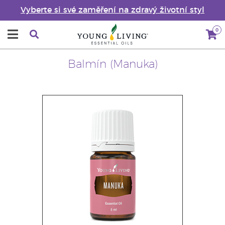
Vyberte si své zaměření na zdravý životní styl
0
Balmín (Manuka)