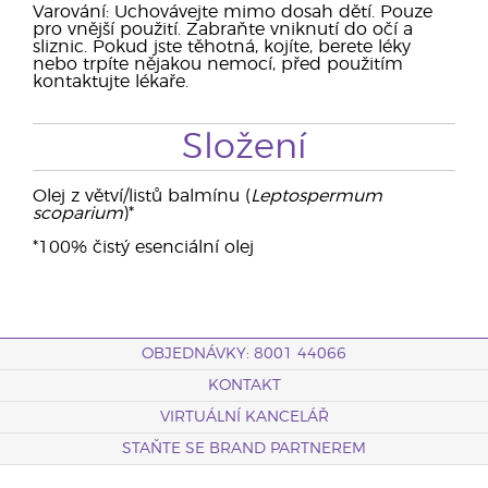
Varování: Uchovávejte mimo dosah dětí. Pouze
pro vnější použití. Zabraňte vniknutí do očí a
sliznic. Pokud jste těhotná, kojíte, berete léky
nebo trpíte nějakou nemocí, před použitím
kontaktujte lékaře.
Složení
Olej z větví/listů balmínu (
Leptospermum
scoparium
)*
*100% čistý esenciální olej
OBJEDNÁVKY: 8001 44066
KONTAKT
VIRTUÁLNÍ KANCELÁŘ
STAŇTE SE BRAND PARTNEREM