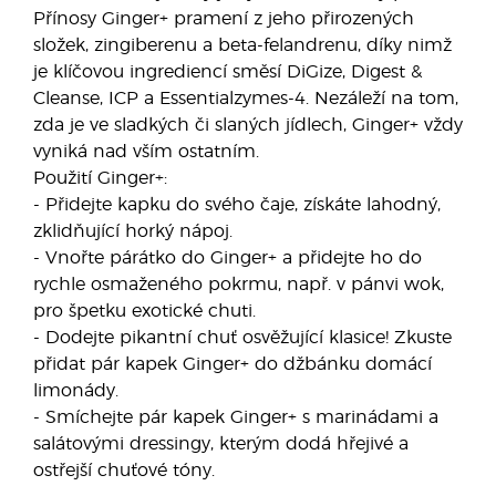
Přínosy Ginger+ pramení z jeho přirozených
složek, zingiberenu a beta-felandrenu, díky nimž
je klíčovou ingrediencí směsí DiGize, Digest &
Cleanse, ICP a Essentialzymes-4. Nezáleží na tom,
zda je ve sladkých či slaných jídlech, Ginger+ vždy
vyniká nad vším ostatním.
Použití Ginger+:
- Přidejte kapku do svého čaje, získáte lahodný,
zklidňující horký nápoj.
- Vnořte párátko do Ginger+ a přidejte ho do
rychle osmaženého pokrmu, např. v pánvi wok,
pro špetku exotické chuti.
- Dodejte pikantní chuť osvěžující klasice! Zkuste
přidat pár kapek Ginger+ do džbánku domácí
limonády.
- Smíchejte pár kapek Ginger+ s marinádami a
salátovými dressingy, kterým dodá hřejivé a
ostřejší chuťové tóny.