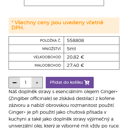
* Všechny ceny jsou uvedeny včetně
DPH.
558808
POLOŽKA Č.
5ml
MNOŽSTVÍ
20,82 €
VELKOOBCHOD
27,40 €
MALOOBCHOD
Přidat do košíku
Náš doplněk stravy s esenciálním olejem Ginger+
(Zingiber officinale) se získává destilací z kořene
zázvoru a nabízí obrovskou rozmanitost použití.
Ginger+ je při použití jako chuťová přísada v
kuchyni a také jako doplněk stravy výjimečný a
univerzální olej, který je výborné mít vždy po ruce.