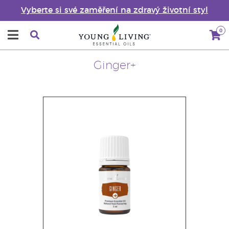
Vyberte si své zaměření na zdravý životní styl
0
Ginger+