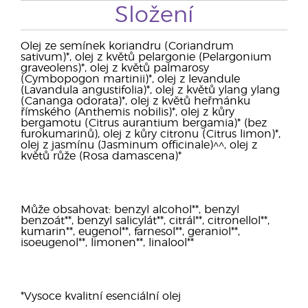
Složení
Olej ze semínek koriandru (Coriandrum
sativum)*, olej z květů pelargonie (Pelargonium
graveolens)*, olej z květů palmarosy
(Cymbopogon martinii)*, olej z levandule
(Lavandula angustifolia)*, olej z květů ylang ylang
(Cananga odorata)*, olej z květů heřmánku
římského (Anthemis nobilis)*, olej z kůry
bergamotu (Citrus aurantium bergamia)* (bez
furokumarinů), olej z kůry citronu (Citrus limon)*,
olej z jasmínu (Jasminum officinale)^^, olej z
květů růže (Rosa damascena)*
Může obsahovat: benzyl alcohol**, benzyl
benzoát**, benzyl salicylát**, citrál**, citronellol**,
kumarin**, eugenol**, farnesol**, geraniol**,
isoeugenol**, limonen**, linalool**
*Vysoce kvalitní esenciální olej