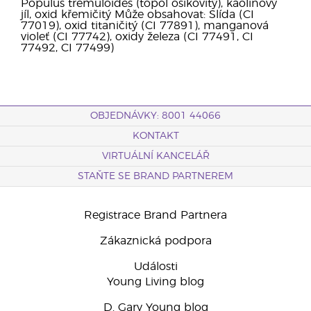
Populus tremuloides (topol osikovitý), kaolinový
jíl, oxid křemičitý Může obsahovat: Slída (CI
77019), oxid titaničitý (CI 77891), manganová
violeť (CI 77742), oxidy železa (CI 77491, CI
77492, CI 77499)
OBJEDNÁVKY: 8001 44066
KONTAKT
VIRTUÁLNÍ KANCELÁŘ
STAŇTE SE BRAND PARTNEREM
Registrace Brand Partnera
Zákaznická podpora
Události
Young Living blog
D. Gary Young blog