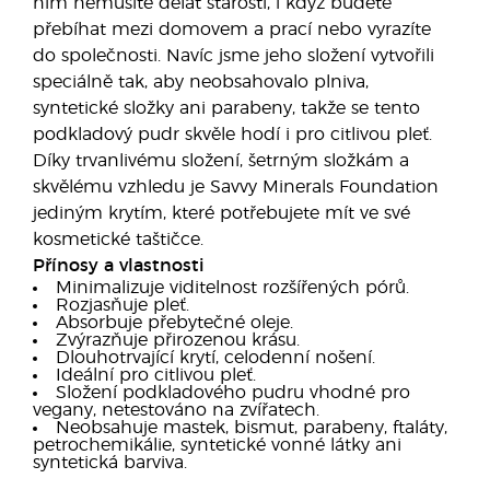
ním nemusíte dělat starosti, i když budete
přebíhat mezi domovem a prací nebo vyrazíte
do společnosti. Navíc jsme jeho složení vytvořili
speciálně tak, aby neobsahovalo plniva,
syntetické složky ani parabeny, takže se tento
podkladový pudr skvěle hodí i pro citlivou pleť.
Díky trvanlivému složení, šetrným složkám a
skvělému vzhledu je Savvy Minerals Foundation
jediným krytím, které potřebujete mít ve své
kosmetické taštičce.
Přínosy a vlastnosti
Minimalizuje viditelnost rozšířených pórů.
Rozjasňuje pleť.
Absorbuje přebytečné oleje.
Zvýrazňuje přirozenou krásu.
Dlouhotrvající krytí, celodenní nošení.
Ideální pro citlivou pleť.
Složení podkladového pudru vhodné pro
vegany, netestováno na zvířatech.
Neobsahuje mastek, bismut, parabeny, ftaláty,
petrochemikálie, syntetické vonné látky ani
syntetická barviva.