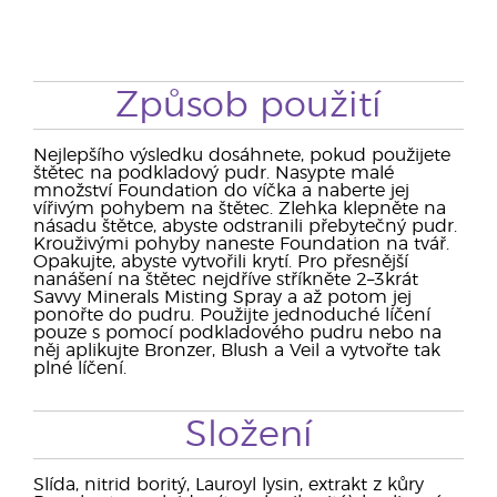
Způsob použití
Nejlepšího výsledku dosáhnete, pokud použijete
štětec na podkladový pudr. Nasypte malé
množství Foundation do víčka a naberte jej
vířivým pohybem na štětec. Zlehka klepněte na
násadu štětce, abyste odstranili přebytečný pudr.
Krouživými pohyby naneste Foundation na tvář.
Opakujte, abyste vytvořili krytí. Pro přesnější
nanášení na štětec nejdříve stříkněte 2–3krát
Savvy Minerals Misting Spray a až potom jej
ponořte do pudru. Použijte jednoduché líčení
pouze s pomocí podkladového pudru nebo na
něj aplikujte Bronzer, Blush a Veil a vytvořte tak
plné líčení.
Složení
Slída, nitrid boritý, Lauroyl lysin, extrakt z kůry