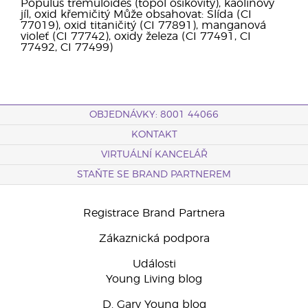
Populus tremuloides (topol osikovitý), kaolinový
jíl, oxid křemičitý Může obsahovat: Slída (CI
77019), oxid titaničitý (CI 77891), manganová
violeť (CI 77742), oxidy železa (CI 77491, CI
77492, CI 77499)
OBJEDNÁVKY: 8001 44066
KONTAKT
VIRTUÁLNÍ KANCELÁŘ
STAŇTE SE BRAND PARTNEREM
Registrace Brand Partnera
Zákaznická podpora
Události
Young Living blog
D. Gary Young blog