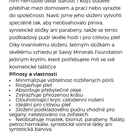
ním nemusíte dělat starosti, i když budete
přebíhat mezi domovem a prací nebo vyrazíte
do společnosti. Navíc jsme jeho složení vytvořili
speciálně tak, aby neobsahovalo plniva,
syntetické složky ani parabeny, takže se tento
podkladový pudr skvěle hodí i pro citlivou pleť.
Díky trvanlivému složení, šetrným složkám a
skvělému vzhledu je Savvy Minerals Foundation
jediným krytím, které potřebujete mít ve své
kosmetické taštičce.
Přínosy a vlastnosti
Minimalizuje viditelnost rozšířených pórů.
Rozjasňuje pleť.
Absorbuje přebytečné oleje.
Zvýrazňuje přirozenou krásu.
Dlouhotrvající krytí, celodenní nošení.
Ideální pro citlivou pleť.
Složení podkladového pudru vhodné pro
vegany, netestováno na zvířatech.
Neobsahuje mastek, bismut, parabeny, ftaláty,
petrochemikálie, syntetické vonné látky ani
syntetická barviva.