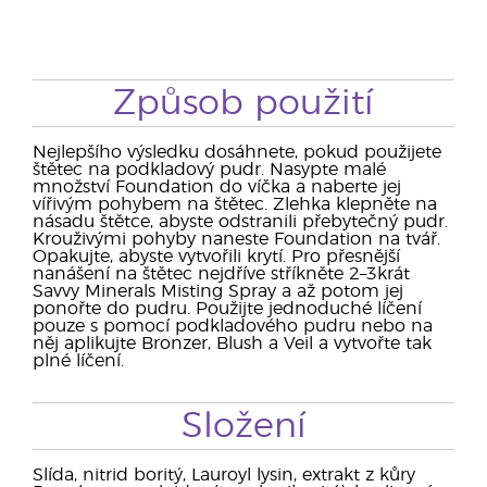
Způsob použití
Nejlepšího výsledku dosáhnete, pokud použijete
štětec na podkladový pudr. Nasypte malé
množství Foundation do víčka a naberte jej
vířivým pohybem na štětec. Zlehka klepněte na
násadu štětce, abyste odstranili přebytečný pudr.
Krouživými pohyby naneste Foundation na tvář.
Opakujte, abyste vytvořili krytí. Pro přesnější
nanášení na štětec nejdříve stříkněte 2–3krát
Savvy Minerals Misting Spray a až potom jej
ponořte do pudru. Použijte jednoduché líčení
pouze s pomocí podkladového pudru nebo na
něj aplikujte Bronzer, Blush a Veil a vytvořte tak
plné líčení.
Složení
Slída, nitrid boritý, Lauroyl lysin, extrakt z kůry