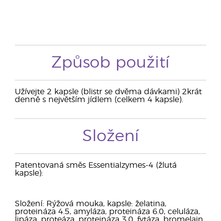
Způsob použití
Užívejte 2 kapsle (blistr se dvěma dávkami) 2krát
denně s největším jídlem (celkem 4 kapsle).
Složení
Patentovaná směs Essentialzymes-4 (žlutá
kapsle):
Složení: Rýžová mouka, kapsle: želatina,
proteináza 4.5, amyláza, proteináza 6.0, celuláza,
lipáza, proteáza, proteináza 3.0, fytáza, bromelain,