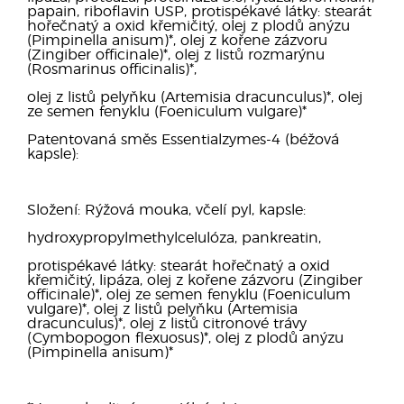
papain, riboflavin USP, protispékavé látky: stearát
hořečnatý a oxid křemičitý, olej z plodů anýzu
(Pimpinella anisum)*, olej z kořene zázvoru
(Zingiber ofﬁcinale)*, olej z listů rozmarýnu
(Rosmarinus ofﬁcinalis)*,
olej z listů pelyňku (Artemisia dracunculus)*, olej
ze semen fenyklu (Foeniculum vulgare)*
Patentovaná směs Essentialzymes-4 (béžová
kapsle):
Složení: Rýžová mouka, včelí pyl, kapsle:
hydroxypropylmethylcelulóza, pankreatin,
protispékavé látky: stearát hořečnatý a oxid
křemičitý, lipáza, olej z kořene zázvoru (Zingiber
officinale)*, olej ze semen fenyklu (Foeniculum
vulgare)*, olej z listů pelyňku (Artemisia
dracunculus)*, olej z listů citronové trávy
(Cymbopogon flexuosus)*, olej z plodů anýzu
(Pimpinella anisum)*