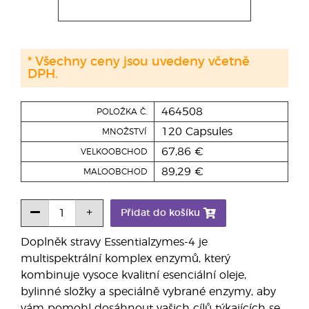
* Všechny ceny jsou uvedeny včetně
DPH.
464508
POLOŽKA Č.
120 Capsules
MNOŽSTVÍ
67,86 €
VELKOOBCHOD
89,29 €
MALOOBCHOD
Přidat do košíku
Doplněk stravy Essentialzymes-4 je
multispektrální komplex enzymů, který
kombinuje vysoce kvalitní esenciální oleje,
bylinné složky a speciálně vybrané enzymy, aby
vám pomohl dosáhnout vašich cílů týkajících se