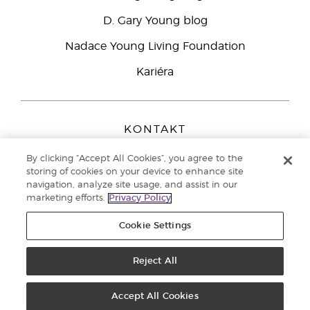
D. Gary Young blog
Nadace Young Living Foundation
Kariéra
KONTAKT
Young Living Europe B.V.
By clicking “Accept All Cookies”, you agree to the
Peizerweg 97
storing of cookies on your device to enhance site
9727 AJ Groningen
navigation, analyze site usage, and assist in our
Netherlands
marketing efforts.
Privacy Policy
Zákaznická podpora
800 144 066
Cookie Settings
Copyright © 2021 Young Living Essential Oils. All rights reserved. |
Zásady
ochrany osobních údajů
Reject All
Accept All Cookies