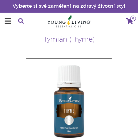
Vyberte si své zaměření na zdravý životní styl
0
Tymián (Thyme)