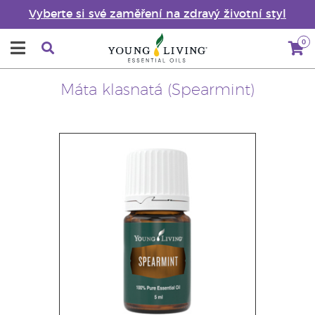
Vyberte si své zaměření na zdravý životní styl
0
Máta klasnatá (Spearmint)