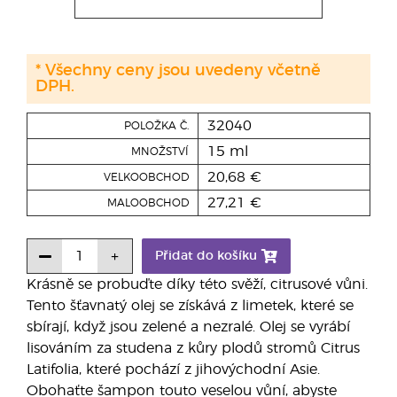
* Všechny ceny jsou uvedeny včetně
DPH.
32040
POLOŽKA Č.
15 ml
MNOŽSTVÍ
20,68 €
VELKOOBCHOD
27,21 €
MALOOBCHOD
Přidat do košíku
Krásně se probuďte díky této svěží, citrusové vůni.
Tento šťavnatý olej se získává z limetek, které se
sbírají, když jsou zelené a nezralé. Olej se vyrábí
lisováním za studena z kůry plodů stromů Citrus
Latifolia, které pochází z jihovýchodní Asie.
Obohaťte šampon touto veselou vůní, abyste