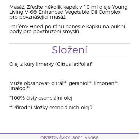
Masáž: Zřeďte několik kapek v 10 ml oleje Young
Living V-6® Enhanced Vegetable Oil Complex
pro povznášející masáž.
Parfém: Hned po ránu naneste kapku na pulsní
body pro povzbuzení smyslů.
Složení
Olej z kůry limetky (Citrus latifolia)*
Může obsahovat: citrál**, geraniol**, limonen**,
linalool**
*100% čistý esenciální olej
**Přírodní složky esenciálních olejů
OBJEDNÁVKY: 8001 44066