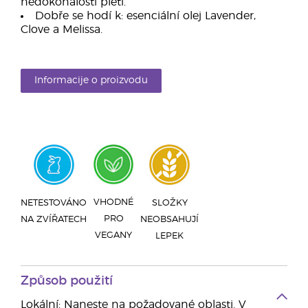
nedokonalostí pleti.
Dobře se hodí k: esenciální olej Lavender,
Clove a Melissa.
Informacije o proizvodu
VHODNÉ
NETESTOVÁNO
SLOŽKY
PRO
NA ZVÍŘATECH
NEOBSAHUJÍ
VEGANY
LEPEK
Způsob použití
Lokální: Naneste na požadované oblasti. V