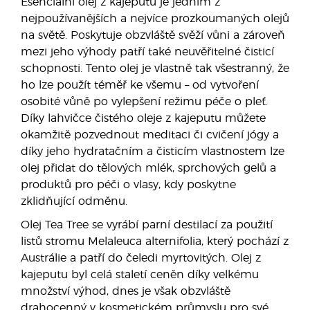
Esenciální olej z kajeputu je jedním z
nejpoužívanějších a nejvíce prozkoumaných olejů
na světě. Poskytuje obzvláště svěží vůni a zároveň
mezi jeho výhody patří také neuvěřitelné čisticí
schopnosti. Tento olej je vlastně tak všestranný, že
ho lze použít téměř ke všemu – od vytvoření
osobité vůně po vylepšení režimu péče o pleť.
Díky lahvičce čistého oleje z kajeputu můžete
okamžitě pozvednout meditaci či cvičení jógy a
díky jeho hydratačním a čisticím vlastnostem lze
olej přidat do tělových mlék, sprchových gelů a
produktů pro péči o vlasy, kdy poskytne
zklidňující odměnu.
Olej Tea Tree se vyrábí parní destilací za použití
listů stromu Melaleuca alternifolia, který pochází z
Austrálie a patří do čeledi myrtovitých. Olej z
kajeputu byl celá staletí ceněn díky velkému
množství výhod, dnes je však obzvláště
drahocenný v kosmetickém průmyslu pro své