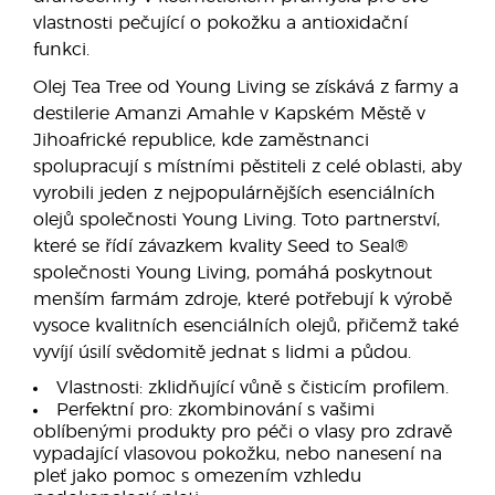
vlastnosti pečující o pokožku a antioxidační
funkci.
Olej Tea Tree od Young Living se získává z farmy a
destilerie Amanzi Amahle v Kapském Městě v
Jihoafrické republice, kde zaměstnanci
spolupracují s místními pěstiteli z celé oblasti, aby
vyrobili jeden z nejpopulárnějších esenciálních
olejů společnosti Young Living. Toto partnerství,
které se řídí závazkem kvality Seed to Seal®
společnosti Young Living, pomáhá poskytnout
menším farmám zdroje, které potřebují k výrobě
vysoce kvalitních esenciálních olejů, přičemž také
vyvíjí úsilí svědomitě jednat s lidmi a půdou.
Vlastnosti: zklidňující vůně s čisticím profilem.
Perfektní pro: zkombinování s vašimi
oblíbenými produkty pro péči o vlasy pro zdravě
vypadající vlasovou pokožku, nebo nanesení na
pleť jako pomoc s omezením vzhledu