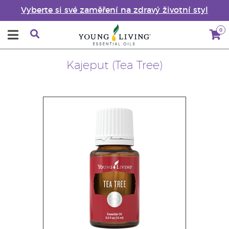
Vyberte si své zaměření na zdravý životní styl
0
Kajeput (Tea Tree)