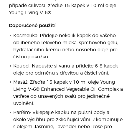
případě citlivosti zřeďte 15 kapek v 10 ml oleje
Young Living V-6®.
Doporučené použití
Kosmetika: Přidejte několik kapek do vašeho
oblíbeného tělového mléka, sprchového gelu,
hydratačního krému nebo nosného oleje pro
čistou pokožku.
Koupel: Napusťte si vanu a přidejte 6–8 kapek
oleje pro odměnu s dřevitou a čisticí vůní.
Masáž: Zřeďte 15 kapek v 10 ml oleje Young
Living V-6® Enhanced Vegetable Oil Complex a
vetřete do unavených svalů pro jedinečné
uvolnění.
Parfém: Vklepejte kapku na pulsní body a
okolo výstřihu pro zklidňující vůni. Zkombinujte
s olejem Jasmine, Lavender nebo Rose pro