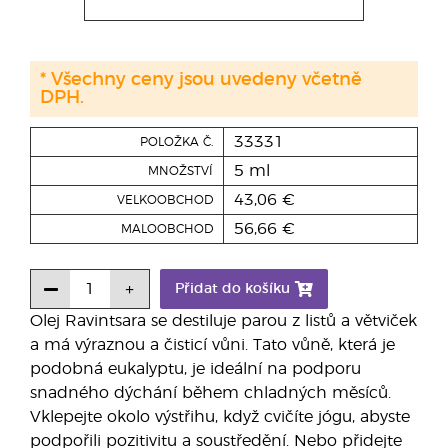
* Všechny ceny jsou uvedeny včetně
DPH.
33331
POLOŽKA Č.
5 ml
MNOŽSTVÍ
43,06 €
VELKOOBCHOD
56,66 €
MALOOBCHOD
Přidat do košíku
Olej Ravintsara se destiluje parou z listů a větviček
a má výraznou a čisticí vůni. Tato vůně, která je
podobná eukalyptu, je ideální na podporu
snadného dýchání během chladných měsíců.
Vklepejte okolo výstřihu, když cvičíte jógu, abyste
podpořili pozitivitu a soustředění. Nebo přidejte