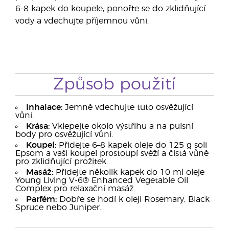
6–8 kapek do koupele, ponořte se do zklidňující
vody a vdechujte příjemnou vůni.
Způsob použití
Inhalace:
Jemně vdechujte tuto osvěžující
vůni.
Krása:
Vklepejte okolo výstřihu a na pulsní
body pro osvěžující vůni.
Koupel:
Přidejte 6–8 kapek oleje do 125 g soli
Epsom a vaši koupel prostoupí svěží a čistá vůně
pro zklidňující prožitek.
Masáž:
Přidejte několik kapek do 10 ml oleje
Young Living V-6® Enhanced Vegetable Oil
Complex pro relaxační masáž.
Parfém:
Dobře se hodí k oleji Rosemary, Black
Spruce nebo Juniper.