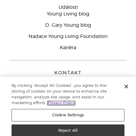
Události
Young Living blog
D. Gary Young blog
Nadace Young Living Foundation
Kariéra
KONTAKT
Young Living Europe B.V.
By clicking “Accept All Cookies”, you agree to the
Peizerweg 97
storing of cookies on your device to enhance site
9727 AJ Groningen
navigation, analyze site usage, and assist in our
Netherlands
marketing efforts.
Privacy Policy
Zákaznická podpora
800 144 066
Cookie Settings
Copyright © 2021 Young Living Essential Oils. All rights reserved. |
Zásady
ochrany osobních údajů
Reject All