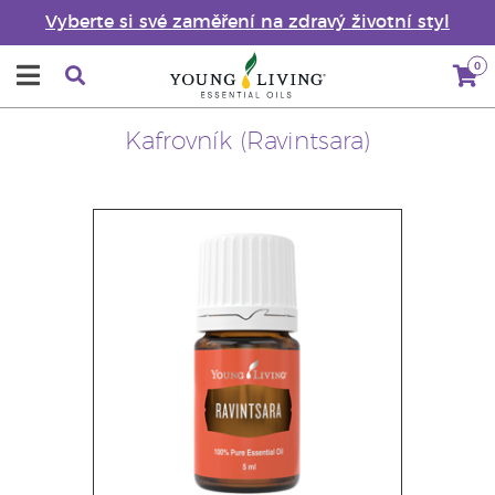
Vyberte si své zaměření na zdravý životní styl
0
Kafrovník (Ravintsara)