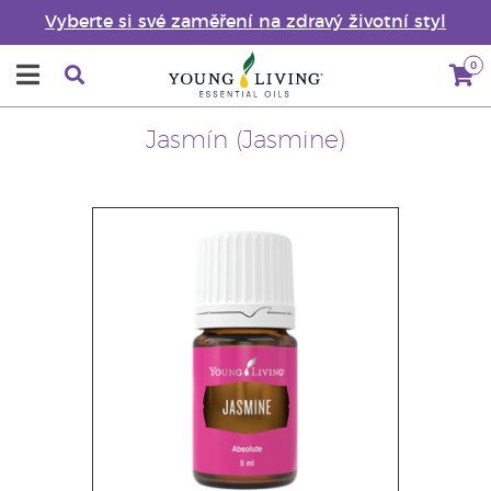
Vyberte si své zaměření na zdravý životní styl
0
Jasmín (Jasmine)