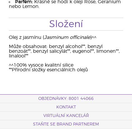
Parfém:
Krásně se hodí k oleji Rose, Geranium
nebo Lemon.
Složení
Olej z jasmínu (
Jasminum officinale
)^^
Může obsahovat: benzyl alcohol**, benzyl
benzoát**, benzyl salicylát**, eugenol**, limonen**,
linalool**
^^100% vysoce kvalitní silice
**Přírodní složky esenciálních olejů
OBJEDNÁVKY: 8001 44066
KONTAKT
VIRTUÁLNÍ KANCELÁŘ
STAŇTE SE BRAND PARTNEREM