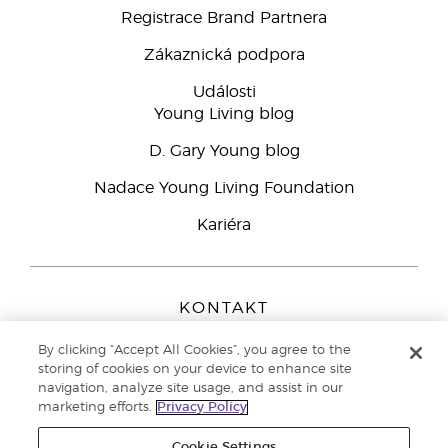
Registrace Brand Partnera
Zákaznická podpora
Události
Young Living blog
D. Gary Young blog
Nadace Young Living Foundation
Kariéra
KONTAKT
Young Living Europe B.V.
By clicking “Accept All Cookies”, you agree to the
Peizerweg 97
storing of cookies on your device to enhance site
9727 AJ Groningen
navigation, analyze site usage, and assist in our
Netherlands
marketing efforts.
Privacy Policy
Zákaznická podpora
800 144 066
Cookie Settings