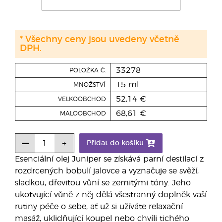
* Všechny ceny jsou uvedeny včetně
DPH.
33278
POLOŽKA Č.
15 ml
MNOŽSTVÍ
52,14 €
VELKOOBCHOD
68,61 €
MALOOBCHOD
Přidat do košíku
Esenciální olej Juniper se získává parní destilací z
rozdrcených bobulí jalovce a vyznačuje se svěží,
sladkou, dřevitou vůní se zemitými tóny. Jeho
ukotvující vůně z něj dělá všestranný doplněk vaší
rutiny péče o sebe, ať už si užíváte relaxační
masáž, uklidňující koupel nebo chvíli tichého