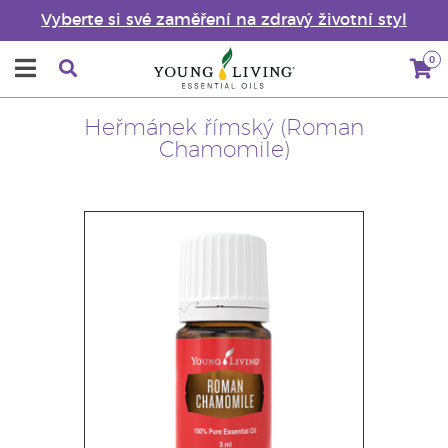
Vyberte si své zaměření na zdravý životní styl
0
Heřmánek římský (Roman
Chamomile)