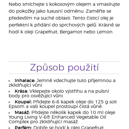
Nebo smíchejte s kokosovým olejem a vmasírujte
do pokožky jako luxusní odměnu. Zaměřte se
především na suché oblasti. Tento čisticí olej je
perfektní k přidání do sprchových gelů. Krásně se
hodí k oleji Grapefruit, Bergamot nebo Lemon.
Způsob použití
Inhalace:
Jemně vdechujte tuto příjemnou a
zklidňující vůni.
Krása:
Vklepejte okolo výstřihu a na pulsní
body pro osvěžující vůni.
Koupel:
Přidejte 6–8 kapek oleje do 125 g soli
Epsom a vaši koupel prostoupí čistá vůně.
Masáž:
Přidejte několik kapek do 10 ml oleje
Young Living V-6® Enhanced Vegetable Oil
Complex pro zklidňující masáž.
Parfém:
Dobře se hodí k oleji Grapefruit,