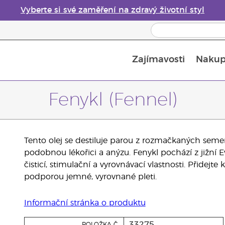
Vyberte si své zaměření na zdravý životní styl
Zajímavosti
Nakup
Bezpečnost esenciálních olejů
Průvodce difuzéry esenciálních olejů
Poslední šance: 50% sleva na péči o pleť
Fenykl (Fennel)
Tento olej se destiluje parou z rozmačkaných seme
podobnou lékořici a anýzu. Fenykl pochází z jižní E
čisticí, stimulační a vyrovnávací vlastnosti. Přid
podporou jemné, vyrovnané pleti.
Informační stránka o produktu
33275
POLOŽKA Č.