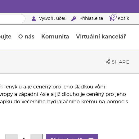
0
Vytvořit účet
Přihlaste se
Košík
ujte
O nás
Komunita
Virtuální kancelář
Průvodce doplňky stravy Young Living
Jak používat esenciální oleje
SHARE
n fenyklu a je ceněný pro jeho sladkou vůni
vropy a západní Asie a již dlouho je ceněný pro jeho
ejte kapku do večerního hydratačního krému na pomoc s