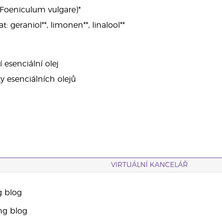
 (Foeniculum vulgare)*
 geraniol**, limonen**, linalool**
í esenciální olej
ky esenciálních olejů
VIRTUÁLNÍ KANCELÁŘ
g blog
ng blog