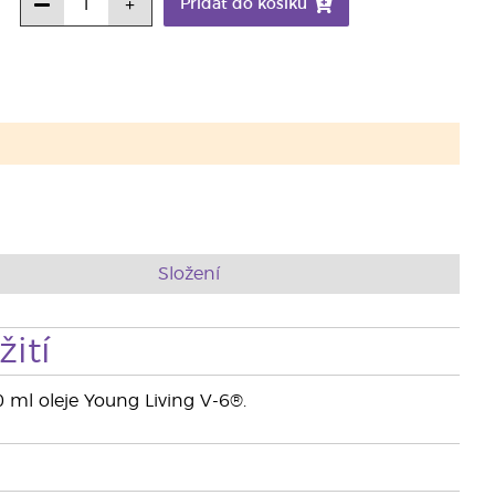
Přidat do košíku
Složení
ití
0 ml oleje Young Living V-6®.