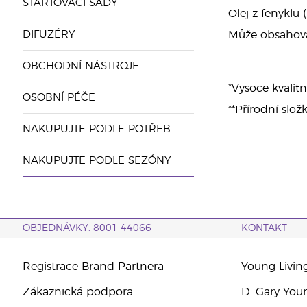
STARTOVACÍ SADY
Olej z fenyklu
DIFUZÉRY
Může obsahovat:
OBCHODNÍ NÁSTROJE
*Vysoce kvalitn
OSOBNÍ PÉČE
**Přírodní slož
NAKUPUJTE PODLE POTŘEB
NAKUPUJTE PODLE SEZÓNY
OBJEDNÁVKY: 8001 44066
KONTAKT
Registrace Brand Partnera
Young Livin
Zákaznická podpora
D. Gary You