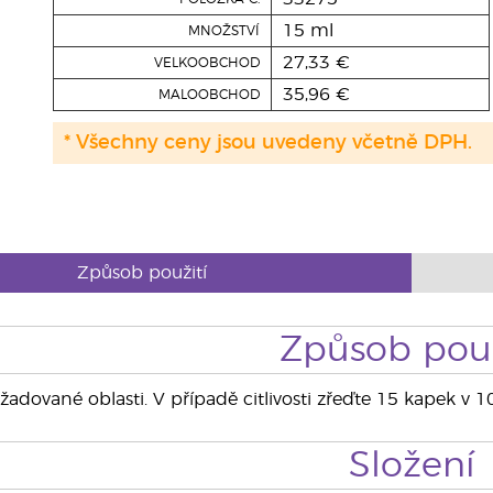
15 ml
MNOŽSTVÍ
27,33 €
VELKOOBCHOD
35,96 €
MALOOBCHOD
* Všechny ceny jsou uvedeny včetně DPH.
Způsob použití
Způsob použ
adované oblasti. V případě citlivosti zřeďte 15 kapek v 1
Složení