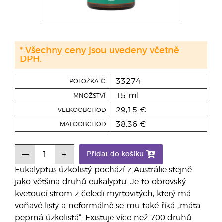
* Všechny ceny jsou uvedeny včetně
DPH.
33274
POLOŽKA Č.
15 ml
MNOŽSTVÍ
29,15 €
VELKOOBCHOD
38,36 €
MALOOBCHOD
Přidat do košíku
Eukalyptus úzkolistý pochází z Austrálie stejně
jako většina druhů eukalyptu. Je to obrovský
kvetoucí strom z čeledi myrtovitých, který má
voňavé listy a neformálně se mu také říká „máta
peprná úzkolistá“. Existuje více než 700 druhů