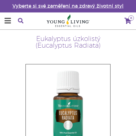
Vyberte si své zaměření na zdravý životní styl
0
Eukalyptus úzkolistý
(Eucalyptus Radiata)