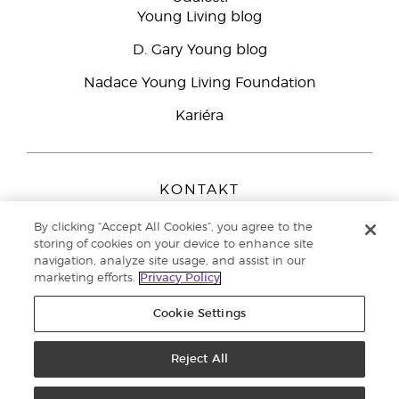
Young Living blog
D. Gary Young blog
Nadace Young Living Foundation
Kariéra
KONTAKT
Young Living Europe B.V.
By clicking “Accept All Cookies”, you agree to the
Peizerweg 97
storing of cookies on your device to enhance site
9727 AJ Groningen
navigation, analyze site usage, and assist in our
Netherlands
marketing efforts.
Privacy Policy
Zákaznická podpora
800 144 066
Cookie Settings
Copyright © 2021 Young Living Essential Oils. All rights reserved. |
Zásady
ochrany osobních údajů
Reject All