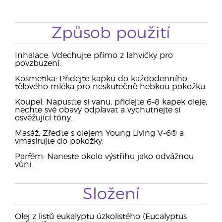
Způsob použití
Inhalace: Vdechujte přímo z lahvičky pro
povzbuzení.
Kosmetika: Přidejte kapku do každodenního
tělového mléka pro neskutečně hebkou pokožku.
Koupel: Napusťte si vanu, přidejte 6–8 kapek oleje,
nechte své obavy odplavat a vychutnejte si
osvěžující tóny.
Masáž: Zřeďte s olejem Young Living V-6® a
vmasírujte do pokožky.
Parfém: Naneste okolo výstřihu jako odvážnou
vůni.
Složení
Olej z listů eukalyptu úzkolistého (Eucalyptus