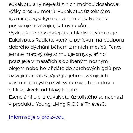
eukalyptu a ty největší z nich mohou dosahovat
výšky přes 90 metrů. Eukalyptus úzkolistý se
vyznačuje vysokým obsahem eukalyptolu a
poskytuje osvěžující, kafrovou vůni.
Vyzkoušejte povznášející a chladivou vůni oleje
Eukalyptus Radiata, který je perfektní na podporu
dobrého dýchání během zimních měsíců. Tento
jemně mátový olej stimuluje smysly, ať ho
použijete v masážích s oblíbeným nosným
olejem nebo ho přidáte do sprchových gelů pro
oživující prožitek. Využijte jeho osvěžujících
vlastností, abyste oživili svou mysl, tělo i duši a
cítili se skvěle od hlavy k patě.
Esenciální olej z eukalyptu úzkolistého se nachází
v produktu Young Living R.C.® a Thieves®.
Informacije o proizvodu