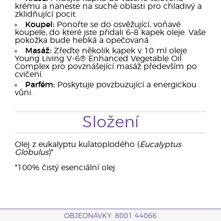
krému a naneste na suché oblasti pro chladivý a
zklidňující pocit.
Koupel:
Ponořte se do osvěžující, voňavé
koupele, do které jste přidali 6–8 kapek oleje. Vaše
pokožka bude hebká a opečovaná.
Masáž:
Zřeďte několik kapek v 10 ml oleje
Young Living V-6® Enhanced Vegetable Oil
Complex pro povznášející masáž především po
cvičení.
Parfém:
Poskytuje povzbuzující a energickou
vůni.
Složení
Olej z eukalyptu kulatoplodého (
Eucalyptus
Globulus
)*
*100% čistý esenciální olej
OBJEDNÁVKY: 8001 44066