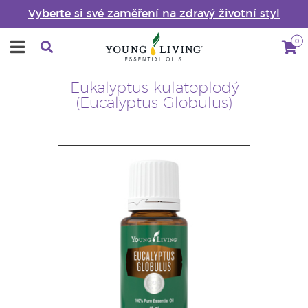
Vyberte si své zaměření na zdravý životní styl
0
Eukalyptus kulatoplodý
(Eucalyptus Globulus)