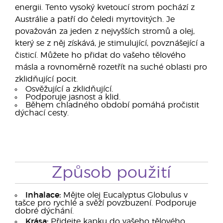
energii. Tento vysoký kvetoucí strom pochází z
Austrálie a patří do čeledi myrtovitých. Je
považován za jeden z nejvyšších stromů a olej,
který se z něj získává, je stimulující, povznášející a
čisticí. Můžete ho přidat do vašeho tělového
másla a rovnoměrně rozetřít na suché oblasti pro
zklidňující pocit.
Osvěžující a zklidňující.
Podporuje jasnost a klid.
Během chladného období pomáhá pročistit
dýchací cesty.
Způsob použití
Inhalace:
Mějte olej Eucalyptus Globulus v
tašce pro rychlé a svěží povzbuzení. Podporuje
dobré dýchání.
Krása:
Přidejte kapku do vašeho tělového