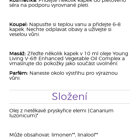
Kosmetika:
Přidejte několik kapek do pleťového
séra na podporu vyrovnané pleti.
Koupel:
Napusťte si teplou vanu a přidejte 6–8
kapek. Nechte odplavat obavy a užívejte si
veselou vůni.
Masáž:
Zřeďte několik kapek v 10 ml oleje Young
Living V-6® Enhanced Vegetable Oil Complex a
vmasírujte do pokožky jako součást uvolnění.
Parfém:
Naneste okolo výstřihu pro výraznou
vůni.
Složení
Olej z netěkavé pryskyřice elemi (Canarium
luzonicum)*
Může obsahovat: limonen**, linalool**