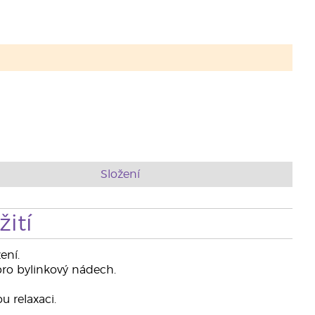
Složení
ití
ení.
ro bylinkový nádech.
 relaxaci.