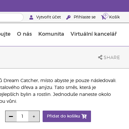
0
Vytvořit účet
Přihlaste se
Košík
ujte
O nás
Komunita
Virtuální kancelář
Průvodce doplňky stravy Young Living
Jak používat esenciální oleje
SHARE
jů Dream Catcher, místo abyste je pouze následovali.
ntalového dřeva a anýzu. Tato směs, která je
 nejlepších bylin a rostlin. Jednoduše naneste okolo
ou vůni.
Přidat do košíku