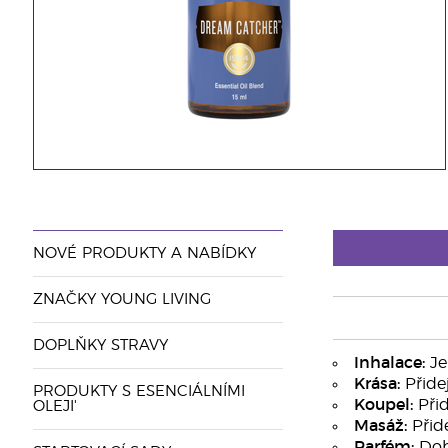
NOVÉ PRODUKTY A NABÍDKY
ZNAČKY YOUNG LIVING
DOPLŇKY STRAVY
Inhalace:
Je
Krása:
Přide
PRODUKTY S ESENCIÁLNÍMI
Koupel:
Přid
OLEJI'
Masáž:
Přide
Parfém:
Dobř