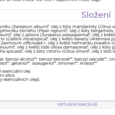
Složení
vníku (
Santalum album
)*, olej z kůry mandarinky (
Citrus r
epřovníku černého (
Piper nigrum
)*, olej z kůry bergamotu 
nisum
)*, olej z jalovce (
Juniperus osteosperma
)*, olej z květ
ho (
Callitris intratropica
)*, olej z květů davany (
Artemisia pa
(
Jasminum officinale
)^^, olej z květů heřmánku pravého (
C
nnuum
)*, olej z květů růže (
Rosa damascena
)*, olej z kůry 
ha spicata
)*, olej z kůry citronu (
Citrus limon
)*, olej z listů
 benzyl alcohol**, benzyl benzoát**, benzyl salicylát**, cinna
sol**, geraniol**, isoeugenol**, limonen**, linalool**
í esenciální olej
í silice
ky esenciálních olejů
VIRTUÁLNÍ KANCELÁŘ