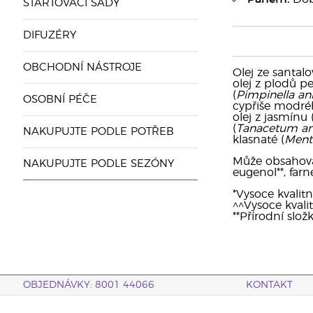
STARTOVACÍ SADY
DIFUZÉRY
OBCHODNÍ NÁSTROJE
Olej ze santalo
olej z plodů p
(
Pimpinella a
OSOBNÍ PÉČE
cypřiše modré
olej z jasmínu 
(
Tanacetum a
NAKUPUJTE PODLE POTŘEB
klasnaté (
Ment
Může obsahovat:
NAKUPUJTE PODLE SEZÓNY
eugenol**, farne
*Vysoce kvalitn
^^Vysoce kvalitn
**Přírodní slož
OBJEDNÁVKY: 8001 44066
KONTAKT