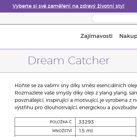
Vyberte si své zaměření na zdravý životní styl
Zajímavosti
Nakup
Bezpečnost esenciálních olejů
Průvodce difuzéry esenciálních olejů
Poslední šance: 50% sleva na péči o pleť
Dream Catcher
Hoňte se za vašimi sny díky směsi esenciálních ole
Rozmazlete vaše smysly díky oleji z ylang ylang, sa
povznášející, inspirující a motivující, je vyrobena z
výstřihu pro dlouhotrvající, energickou a povzbudiv
33293
POLOŽKA Č.
15 ml
MNOŽSTVÍ