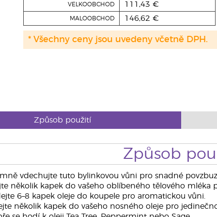
111,43 €
VELKOOBCHOD
146,62 €
MALOOBCHOD
* Všechny ceny jsou uvedeny včetně DPH.
Způsob použití
Způsob použ
mně vdechujte tuto bylinkovou vůni pro snadné povzbuz
jte několik kapek do vašeho oblíbeného tělového mléka p
ejte 6–8 kapek oleje do koupele pro aromatickou vůni.
jte několik kapek do vašeho nosného oleje pro jedinečnou
e se hodí k oleji Tea Tree, Peppermint nebo Sage.