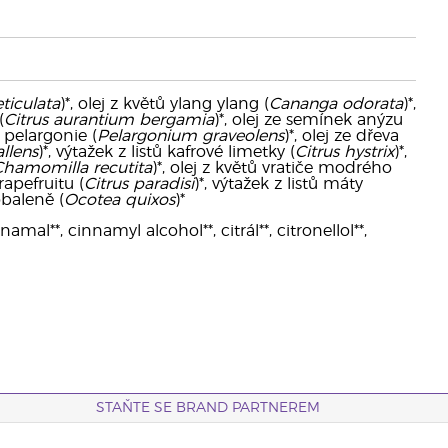
eticulata
)*, olej z květů ylang ylang (
Cananga odorata
)*,
(
Citrus aurantium bergamia
)*, olej ze semínek anýzu
ů pelargonie (
Pelargonium graveolens
)*, olej ze dřeva
llens
)*, výtažek z listů kafrové limetky (
Citrus hystrix
)*,
hamomilla recutita
)*, olej z květů vratiče modrého
grapefruitu (
Citrus paradisi
)*, výtažek z listů máty
 obaleně (
Ocotea quixos
)*
mal**, cinnamyl alcohol**, citrál**, citronellol**,
STAŇTE SE BRAND PARTNEREM