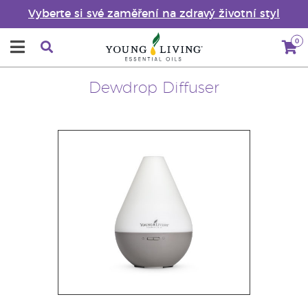
Vyberte si své zaměření na zdravý životní styl
0
Dewdrop Diffuser