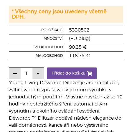
* Všechny ceny jsou uvedeny včetně
DPH.
5330502
POLOŽKA Č.
(EU plug)
MNOŽSTVÍ
90,25 €
VELKOOBCHOD
118,75 €
MALOOBCHOD
Přidat do košíku
Young Living Dewdrop Difuzér je aroma difuzér,
zvlhčovač a rozprašovač v jednom výrobku s
jednoduchým použitím. Vlastne navržen až se 10
hodiny nepřetržitého šíření, automatickým
vypnutím a okolního ovládání osvětlení,
Dewdrop ™ Difuzér dodává nádech elegance do
vaší domácnosti, kanceláři nebo výstavního