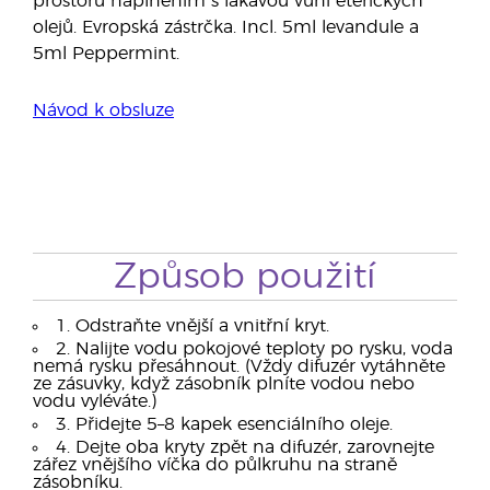
prostoru naplněním s lákavou vůní éterických
olejů. Evropská zástrčka. Incl. 5ml levandule a
5ml Peppermint.
Návod k obsluze
Způsob použití
1. Odstraňte vnější a vnitřní kryt.
2. Nalijte vodu pokojové teploty po rysku, voda
nemá rysku přesáhnout. (Vždy difuzér vytáhněte
ze zásuvky, když zásobník plníte vodou nebo
vodu vyléváte.)
3. Přidejte 5–8 kapek esenciálního oleje.
4. Dejte oba kryty zpět na difuzér, zarovnejte
zářez vnějšího víčka do půlkruhu na straně
zásobníku.