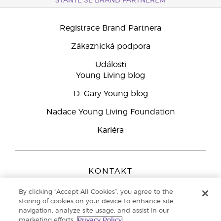
STAŇTE SE BRAND PARTNEREM
Registrace Brand Partnera
Zákaznická podpora
Události
Young Living blog
D. Gary Young blog
Nadace Young Living Foundation
Kariéra
KONTAKT
Young Living Europe B.V.
By clicking “Accept All Cookies”, you agree to the
Peizerweg 97
storing of cookies on your device to enhance site
9727 AJ Groningen
navigation, analyze site usage, and assist in our
Netherlands
marketing efforts.
Privacy Policy