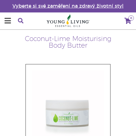
Vyberte si své zaměření na zdravý životní styl
0
Coconut-Lime Moisturising
Body Butter