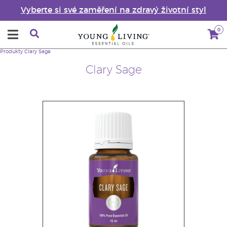
Vyberte si své zaměření na zdravý životní styl
0
Produkty
Clary Sage
Clary Sage