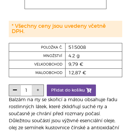
* Všechny ceny jsou uvedeny včetně
DPH.
515008
POLOŽKA Č.
4.2 g
MNOŽSTVÍ
9,79 €
VELKOOBCHOD
12,87 €
MALOOBCHOD
Přidat do košíku
Balzám na rty se skořicí a mátou obsahuje řadu
rostlinných látek, které zklidňují suché rty a
současně je chrání před rozmary počasí.
Důležitou součástí jsou výživné esenciální oleje,
olej ze semínek kustovnice čínské a antioxidační