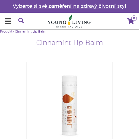
Vyberte si své zaměření na zdravý životní styl
0
Produkty
Cinnamint Lip Balm
Cinnamint Lip Balm