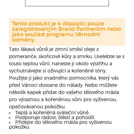
Tento produkt je k dispozici pouze
zaregistrovaným Brand Partnerům nebo
jako součást programu Věrnostní
odměny.
Tato lákavá vůně je zimní směsí oleje z
pomeranče, skořicové kůry a smrku. Uvelebte se s
touto teplou vůní, naneste ji okolo výstřihu a
vychutnávejte si oživující a kořeněné tóny.
Použijte ji jako snadného pomocníka, který vás
před Vánoci dostane do nálady. Nebo můžete
několik kapek přidat do vašeho tělového másla
pro výraznou a kořeněnou vůni pro vyživenou,
opečovávanou pokožku.
Teplá a kořeněná sváteční vůně.
Podporuje radost, štěstí a pohodlí.
Přidejte do tělového másla pro vyživenou
pokožku.