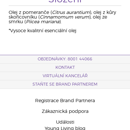
Olej z pomeranče (
Citrus aurantium
), olej z kůry
skořicovníku (
Cinnamomum verum
), olej ze
smrku (
Piicea mariana
).
*Vysoce kvalitní esenciální olej
OBJEDNÁVKY: 8001 44066
KONTAKT
VIRTUÁLNÍ KANCELÁŘ
STAŇTE SE BRAND PARTNEREM
Registrace Brand Partnera
Zákaznická podpora
Události
Young Living blog