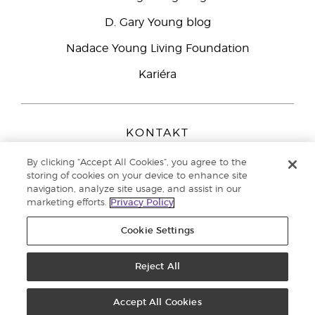
D. Gary Young blog
Nadace Young Living Foundation
Kariéra
KONTAKT
Young Living Europe B.V.
By clicking “Accept All Cookies”, you agree to the
Peizerweg 97
storing of cookies on your device to enhance site
9727 AJ Groningen
navigation, analyze site usage, and assist in our
Netherlands
marketing efforts.
Privacy Policy
Zákaznická podpora
800 144 066
Cookie Settings
Copyright © 2021 Young Living Essential Oils. All rights reserved. |
Zásady
ochrany osobních údajů
Reject All
Accept All Cookies