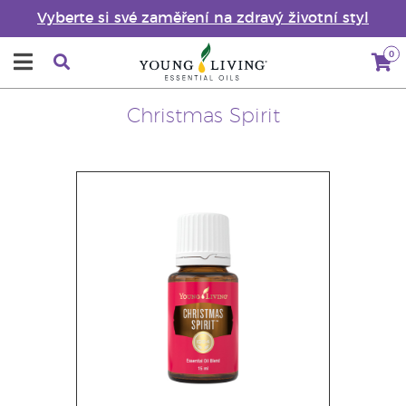
Vyberte si své zaměření na zdravý životní styl
0
Christmas Spirit