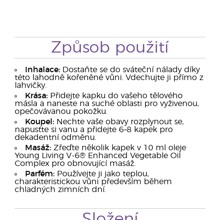
Způsob použití
Inhalace:
Dostaňte se do sváteční nálady díky
této lahodně kořeněné vůni. Vdechujte ji přímo z
lahvičky.
Krása:
Přidejte kapku do vašeho tělového
másla a naneste na suché oblasti pro vyživenou,
opečovávanou pokožku.
Koupel:
Nechte vaše obavy rozplynout se,
napusťte si vanu a přidejte 6–8 kapek pro
dekadentní odměnu.
Masáž:
Zřeďte několik kapek v 10 ml oleje
Young Living V-6® Enhanced Vegetable Oil
Complex pro obnovující masáž.
Parfém:
Používejte ji jako teplou,
charakteristickou vůni především během
chladných zimních dní.
Složení