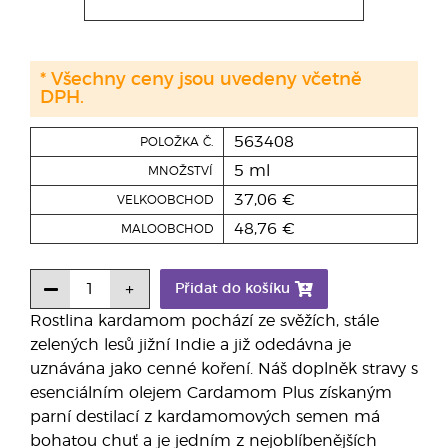
* Všechny ceny jsou uvedeny včetně
DPH.
563408
POLOŽKA Č.
5 ml
MNOŽSTVÍ
37,06 €
VELKOOBCHOD
48,76 €
MALOOBCHOD
Přidat do košíku
Rostlina kardamom pochází ze svěžích, stále
zelených lesů jižní Indie a již odedávna je
uznávána jako cenné koření. Náš doplněk stravy s
esenciálním olejem Cardamom Plus získaným
parní destilací z kardamomových semen má
bohatou chuť a je jedním z nejoblíbenějších