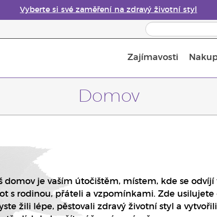
Vyberte si své zaměření na zdravý životní styl
Zajímavosti
Nakup
Bezpečnost esenciálních olejů
Průvodce difuzéry esenciálních olejů
Poslední šance: 50% sleva na péči o pleť
Domov
š domov je vaším útočištěm, místem, kde se odvíjí 
vot s rodinou, přáteli a vzpomínkami. Zde usilujete 
ste žili lépe, pěstovali zdravý životní styl a vytvořili