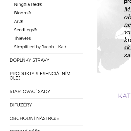
pr
NingXia Red®
Mí
Bloom®
ob
Art®
ne
va
Seedlings®
kt
Thieves®
sk
Simplified by Jacob + Kait
za
DOPLŇKY STRAVY
PRODUKTY S ESENCIÁLNÍMI
OLEJI'
STARTOVACÍ SADY
KAT
DIFUZÉRY
OBCHODNÍ NÁSTROJE