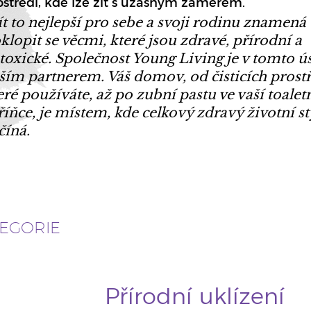
ostředí, kde lze žít s úžasným záměrem.
t to nejlepší pro sebe a svoji rodinu znamená
klopit se věcmi, které jsou zdravé, přírodní a
toxické. Společnost Young Living je v tomto ús
ším partnerem. Váš domov, od čisticích prost
eré používáte, až po zubní pastu ve vaší toalet
říňce, je místem, kde celkový zdravý životní st
číná.
EGORIE
Přírodní uklízení