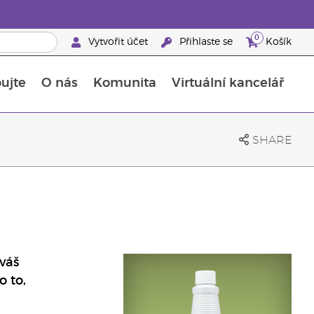
0
Vytvořit účet
Přihlaste se
Košík
ujte
O nás
Komunita
Virtuální kancelář
Průvodce doplňky stravy Young Living
Jak používat esenciální oleje
SHARE
váš
o to,