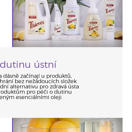
dutinu ústní
a dásně začínají u produktů,
 chrání bez nežádoucích složek.
dní alternativu pro zdravá ústa
roduktům pro péči o dutinu
eným esenciálními oleji.