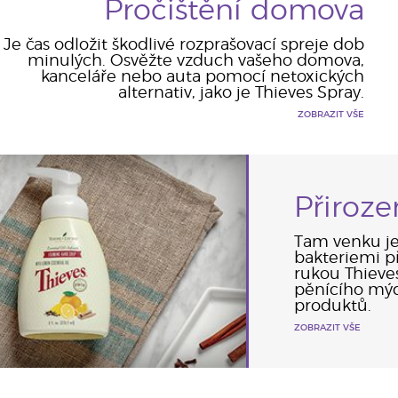
Pročištění domova
Je čas odložit škodlivé rozprašovací spreje dob
minulých. Osvěžte vzduch vašeho domova,
kanceláře nebo auta pomocí netoxických
alternativ, jako je Thieves Spray.
ZOBRAZIT VŠE
Přiroz
Tam venku je
bakteriemi p
rukou Thieves
pěnícího mýd
produktů.
ZOBRAZIT VŠE