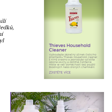
ilí
ředků,
ní
yl
Thieves Household
Cleaner
Vyzkoušejte zázračný účinek čisticího
prostředku Thieves Household cleaner,
s nímž snadno a jednoduše vyčistíte
odolné skvrny a obtížně čistitelná
místa ve vaší domácnosti bez použití
škodlivých nebo drsných chemikálií.
ZJISTĚTE VÍCE