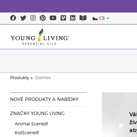
CS
Produkty
Domov
NOVÉ PRODUKTY A NABÍDKY
ZNAČKY YOUNG LIVING
Vá
ži
Animal Scents®
aby
KidScents®