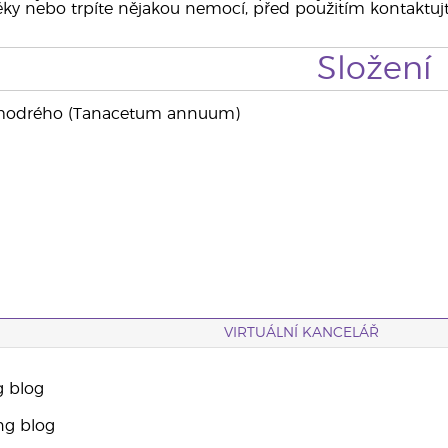
 léky nebo trpíte nějakou nemocí, před použitím kontaktujt
Složení
e modrého (Tanacetum annuum)
VIRTUÁLNÍ KANCELÁŘ
g blog
ng blog