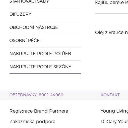
STARTOVACÍ SADY
kojíte, berete
DIFUZÉRY
OBCHODNÍ NÁSTROJE
Olej z vratič
OSOBNÍ PÉČE
NAKUPUJTE PODLE POTŘEB
NAKUPUJTE PODLE SEZÓNY
OBJEDNÁVKY: 8001 44066
KONTAKT
Registrace Brand Partnera
Young Livin
Zákaznická podpora
D. Gary You