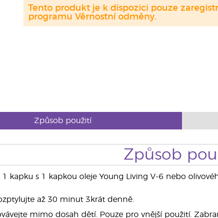
Tento produkt je k dispozici pouze zaregi
programu Věrnostní odměny.
Způsob použití
Způsob použ
e 1 kapku s 1 kapkou oleje Young Living V-6 nebo olivov
zptylujte až 30 minut 3krát denně.
ávejte mimo dosah dětí. Pouze pro vnější použití. Zabraňt