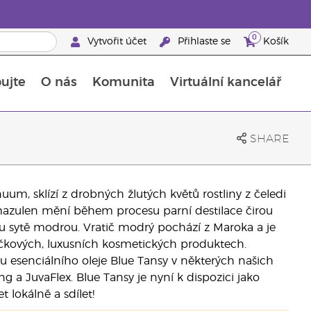
0
Vytvořit účet
Přihlaste se
Košík
ujte
O nás
Komunita
Virtuální kancelář
Průvodce doplňky stravy Young Living
Jak používat esenciální oleje
SHARE
uum, sklízí z drobných žlutých květů rostliny z čeledi
hamazulen mění během procesu parní destilace čirou
u sytě modrou. Vratič modrý pochází z Maroka a je
špičkových, luxusních kosmetických produktech.
chu esenciálního oleje Blue Tansy v některých našich
g a JuvaFlex. Blue Tansy je nyní k dispozici jako
 lokálně a sdílet!