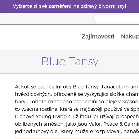
Vyberte si své zaměření na zdravý životní styl
Zajímavosti
Nakup
Bezpečnost esenciálních olejů
Průvodce difuzéry esenciálních olejů
Poslední šance: 50% sleva na péči o pleť
Blue Tansy
Ačkoli se esenciální olej Blue Tansy, Tanacetum ann
hvězdicovitých, přirozeně se vyskytující složka c
barvu tohoto mocného esenciálního oleje v krásno
to vzácná rostlina, která se nejčastěji používá ve 
Členové Young Living si již řadu let užívají prospě
oblíbených směsích, jako jsou Valor, Peace & Calmin
jednodruhový olej, který můžete rozptylovat, nanášet