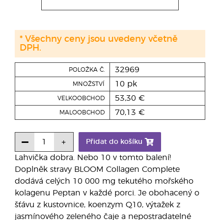
* Všechny ceny jsou uvedeny včetně
DPH.
32969
POLOŽKA Č.
10 pk
MNOŽSTVÍ
53,30 €
VELKOOBCHOD
70,13 €
MALOOBCHOD
Přidat do košíku
Lahvička dobra. Nebo 10 v tomto balení!
Doplněk stravy BLOOM Collagen Complete
dodává celých 10 000 mg tekutého mořského
kolagenu Peptan v každé porci. Je obohacený o
šťávu z kustovnice, koenzym Q10, výtažek z
jasmínového zeleného čaje a nepostradatelné