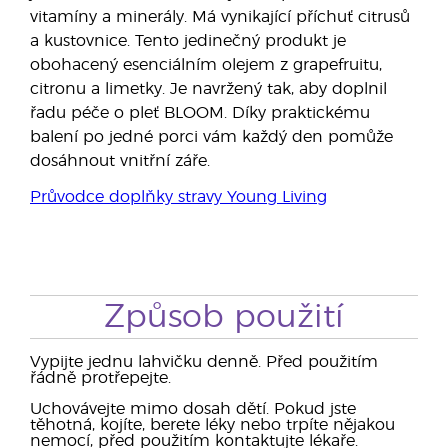
vitamíny a minerály. Má vynikající příchuť citrusů
a kustovnice. Tento jedinečný produkt je
obohacený esenciálním olejem z grapefruitu,
citronu a limetky. Je navržený tak, aby doplnil
řadu péče o pleť BLOOM. Díky praktickému
balení po jedné porci vám každý den pomůže
dosáhnout vnitřní záře.
Průvodce doplňky stravy Young Living
Způsob použití
Vypijte jednu lahvičku denně. Před použitím
řádně protřepejte.
Uchovávejte mimo dosah dětí. Pokud jste
těhotná, kojíte, berete léky nebo trpíte nějakou
nemocí, před použitím kontaktujte lékaře.