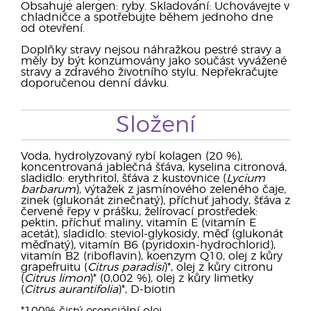
Obsahuje alergen: ryby. Skladování: Uchovávejte v
chladničce a spotřebujte během jednoho dne
od otevření.
Doplňky stravy nejsou náhražkou pestré stravy a
měly by být konzumovány jako součást vyvážené
stravy a zdravého životního stylu. Nepřekračujte
doporučenou denní dávku.
Složení
Voda, hydrolyzovaný rybí kolagen (20 %),
koncentrovaná jablečná šťáva, kyselina citronová,
sladidlo: erythritol, šťáva z kustovnice (
Lycium
barbarum
), výtažek z jasmínového zeleného čaje,
zinek (glukonát zinečnatý), příchuť jahody, šťáva z
červené řepy v prášku, želírovací prostředek:
pektin, příchuť maliny, vitamín E (vitamín E
acetát), sladidlo: steviol-glykosidy, měď (glukonát
měďnatý), vitamín B6 (pyridoxin-hydrochlorid),
vitamín B2 (riboflavin), koenzym Q10, olej z kůry
grapefruitu (
Citrus paradisi
)*, olej z kůry citronu
(
Citrus limon
)* (0,002 %), olej z kůry limetky
(
Citrus aurantifolia
)*, D-biotin