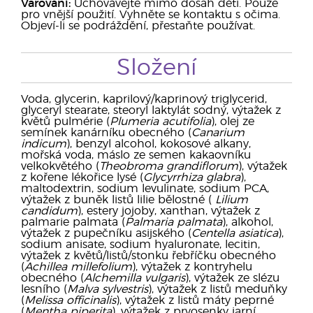
Varování:
Uchovávejte mimo dosah dětí. Pouze
pro vnější použití. Vyhněte se kontaktu s očima.
Objeví-li se podráždění, přestaňte používat.
Složení
Voda, glycerin, kaprilový/kaprinový triglycerid,
glyceryl stearate, steoryl laktylát sodný, výtažek z
květů pulmérie (
Plumeria acutifolia
), olej ze
semínek kanárníku obecného (
Canarium
indicum
), benzyl alcohol, kokosové alkany,
mořská voda, máslo ze semen kakaovníku
velkokvětého (
Theobroma grandiflorum
), výtažek
z kořene lékořice lysé (
Glycyrrhiza glabra
),
maltodextrin, sodium levulinate, sodium PCA,
výtažek z buněk listů lilie bělostné (
Lilium
candidum
), estery jojoby, xanthan, výtažek z
palmarie palmata (
Palmaria palmata
), alkohol,
výtažek z pupečníku asijského (
Centella asiatica
),
sodium anisate, sodium hyaluronate, lecitin,
výtažek z květů/listů/stonku řebříčku obecného
(
Achillea millefolium
), výtažek z kontryhelu
obecného (
Alchemilla vulgaris
), výtažek ze slézu
lesního (
Malva sylvestris
), výtažek z listů meduňky
(
Melissa officinalis
), výtažek z listů máty peprné
(
Mentha piperita
), výtažek z prvosenky jarní