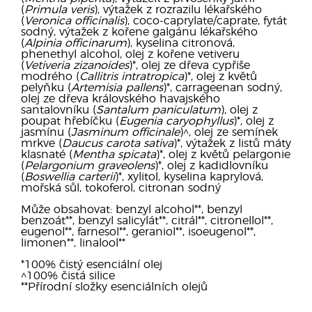
(
Primula veris
), výtažek z rozrazilu lékařského
(
Veronica officinalis
), coco-caprylate/caprate, fytát
sodný, výtažek z kořene galgánu lékařského
(
Alpinia officinarum
), kyselina citronová,
phenethyl alcohol, olej z kořene vetiveru
(
Vetiveria zizanoides
)*, olej ze dřeva cypřiše
modrého (
Callitris intratropica
)*, olej z květů
pelyňku (
Artemisia pallens
)*, carrageenan sodný,
olej ze dřeva královského havajského
santalovníku (
Santalum paniculatum
), olej z
poupat hřebíčku (
Eugenia caryophyllus
)*, olej z
jasmínu (
Jasminum officinale
)^, olej ze semínek
mrkve (
Daucus carota sativa
)*, výtažek z listů máty
klasnaté (
Mentha spicata
)*, olej z květů pelargonie
(
Pelargonium graveolens
)*, olej z kadidlovníku
(
Boswellia carterii
)*, xylitol, kyselina kaprylová,
mořská sůl, tokoferol, citronan sodný
Může obsahovat: benzyl alcohol**, benzyl
benzoát**, benzyl salicylát**, citrál**, citronellol**,
eugenol**, farnesol**, geraniol**, isoeugenol**,
limonen**, linalool**
*100% čistý esenciální olej
^100% čistá silice
**Přírodní složky esenciálních olejů