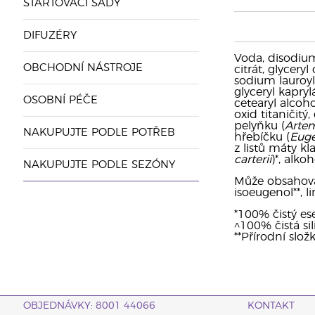
STARTOVACÍ SADY
DIFUZÉRY
Voda, disodium
OBCHODNÍ NÁSTROJE
citrát, glycery
sodium lauroyl 
glyceryl kapryl
OSOBNÍ PÉČE
cetearyl alcoh
oxid titaničitý,
pelyňku (
Artem
NAKUPUJTE PODLE POTŘEB
hřebíčku (
Euge
z listů máty kl
carterii
)*, alkoh
NAKUPUJTE PODLE SEZÓNY
Může obsahovat: 
isoeugenol**, li
*100% čistý ese
^100% čistá sil
**Přírodní slož
OBJEDNÁVKY: 8001 44066
KONTAKT