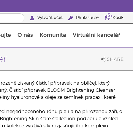
0
Vytvořit účet
Přihlaste se
Košík
ujte
O nás
Komunita
Virtuální kancelář
Průvodce doplňky stravy Young Living
Jak používat esenciální oleje
er
SHARE
zeně získaný čisticí přípravek na obličej, který
emný. Čisticí přípravek BLOOM Brightening Cleanser
seliny hyaluronové a oleje ze semínek pracaxi, které
ed nesjednoceného tónu pleti a na přirozenou záři, o
 Brightening Skin Care Collection podporuje vzhled
Tato kolekce využívá síly rozjasňujícího komplexu