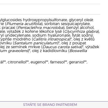
lglucosides hydroxypropylsulfonate, glyceryl oleát
ie (
Plumeria acutifolia
), sorbitan sesquicaprylate,
 pracaxi (
Pentaclethra macroloba
), benzyl alcohol,
te, výtažek z kořene lékořice lysé (
Glycyrrhiza glabra
),
eryl undecylenate, sodium hyaluronate, fytát sodný,
a cypřiše modrého (
Callitris intratropica
)*, olej z květů
ovníku (
Santalum paniculatum
)*, olej z poupat
 olej ze semínek mrkve (
Daucus carota sativa
)*, výtažek
ium graveolens
)*, olej z kadidlovníku (
Boswellia
*, citronellol**, eugenol**, farnesol**, geraniol**,
STAŇTE SE BRAND PARTNEREM