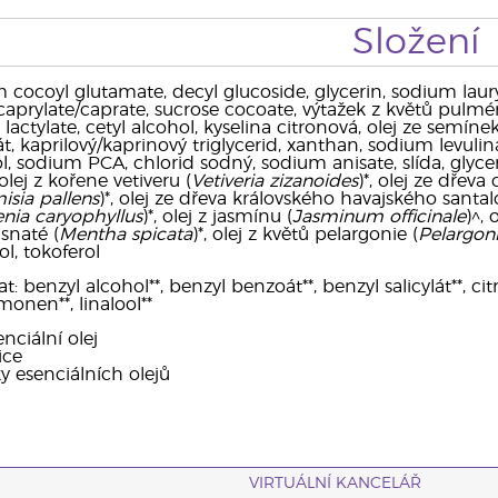
Složení
 cocoyl glutamate, decyl glucoside, glycerin, sodium laury
l caprylate/caprate, sucrose cocoate, výtažek z květů pulmér
lactylate, cetyl alcohol, kyselina citronová, olej ze semínek
át, kaprilový/kaprinový triglycerid, xanthan, sodium levulina
ol, sodium PCA, chlorid sodný, sodium anisate, slída, glyc
 olej z kořene vetiveru (
Vetiveria zizanoides
)*, olej ze dřev
isia pallens
)*, olej ze dřeva královského havajského santal
nia caryophyllus
)*, olej z jasmínu (
Jasminum officinale
)^,
asnaté (
Mentha spicata
)*, olej z květů pelargonie (
Pelargon
ol, tokoferol
benzyl alcohol**, benzyl benzoát**, benzyl salicylát**, citrál*
monen**, linalool**
nciální olej
ice
ky esenciálních olejů
VIRTUÁLNÍ KANCELÁŘ