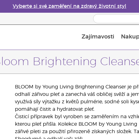
Vyberte si své zaměření na zdravý životní styl
Zajímavosti
Nakup
Bezpečnost esenciálních olejů
Průvodce difuzéry esenciálních olejů
Poslední šance: 50% sleva na péči o pleť
loom Brightening Cleans
BLOOM by Young Living Brightening Cleanser je přiro
odhalí zářivou pleť a zanechá váš obličej svěží a j
využívá síly výtažku z květů pulmérie, sodné soli ky
pomáhají čistit a hydratovat pleť.
Čisticí přípravek byl vyroben se zaměřením na vzhl
kterou pleť přišla. Kolekce BLOOM by Young Living
zářivé pleti za použití přirozeně získaných složek. 