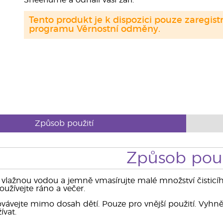
Sheerlumé a odhalí vaši záři.
Tento produkt je k dispozici pouze zaregi
programu Věrnostní odměny.
Způsob použití
Způsob použ
 vlažnou vodou a jemně vmasírujte malé množství čisticíh
užívejte ráno a večer.
vávejte mimo dosah dětí. Pouze pro vnější použití. Vyhnět
ívat.