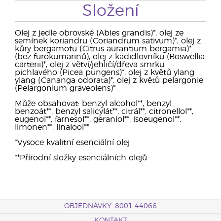
Složení
Olej z jedle obrovské (Abies grandis)*, olej ze
semínek koriandru (Coriandrum sativum)*, olej z
kůry bergamotu (Citrus aurantium bergamia)*
(bez furokumarinů), olej z kadidlovníku (Boswellia
carterii)*, olej z větví/jehličí/dřeva smrku
pichlavého (Picea pungens)*, olej z květů ylang
ylang (Cananga odorata)*, olej z květů pelargonie
(Pelargonium graveolens)*
Může obsahovat: benzyl alcohol**, benzyl
benzoát**, benzyl salicylát**, citrál**, citronellol**,
eugenol**, farnesol**, geraniol**, isoeugenol**,
limonen**, linalool**
*Vysoce kvalitní esenciální olej
**Přírodní složky esenciálních olejů
OBJEDNÁVKY: 8001 44066
KONTAKT