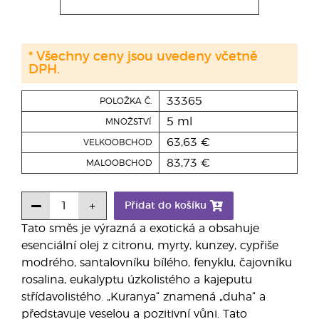
* Všechny ceny jsou uvedeny včetně
DPH.
33365
POLOŽKA Č.
5 ml
MNOŽSTVÍ
63,63 €
VELKOOBCHOD
83,73 €
MALOOBCHOD
Přidat do košíku
Tato směs je výrazná a exotická a obsahuje
esenciální olej z citronu, myrty, kunzey, cypřiše
modrého, santalovníku bílého, fenyklu, čajovníku
rosalina, eukalyptu úzkolistého a kajeputu
střídavolistého. „Kuranya“ znamená „duha“ a
představuje veselou a pozitivní vůni. Tato