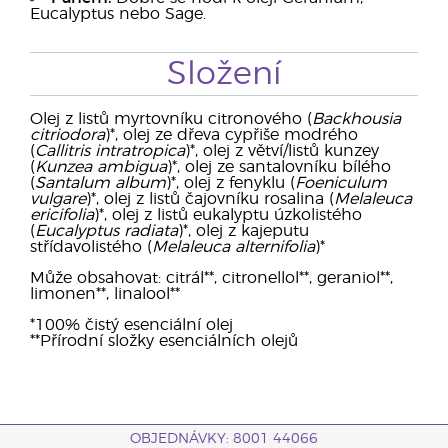
Eucalyptus nebo Sage.
Složení
Olej z listů myrtovníku citronového (
Backhousia
citriodora
)*, olej ze dřeva cypřiše modrého
(
Callitris intratropica
)*, olej z větví/listů kunzey
(
Kunzea ambigua
)*, olej ze santalovníku bílého
(
Santalum album
)*, olej z fenyklu (
Foeniculum
vulgare
)*, olej z listů čajovníku rosalina (
Melaleuca
ericifolia
)*, olej z listů eukalyptu úzkolistého
(
Eucalyptus radiata
)*, olej z kajeputu
střídavolistého (
Melaleuca alternifolia
)*
Může obsahovat: citrál**, citronellol**, geraniol**,
limonen**, linalool**
*100% čistý esenciální olej
**Přírodní složky esenciálních olejů
OBJEDNÁVKY: 8001 44066