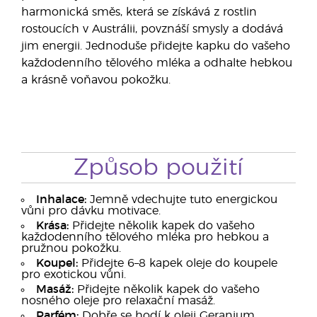
harmonická směs, která se získává z rostlin
rostoucích v Austrálii, povznáší smysly a dodává
jim energii. Jednoduše přidejte kapku do vašeho
každodenního tělového mléka a odhalte hebkou
a krásně voňavou pokožku.
Způsob použití
Inhalace:
Jemně vdechujte tuto energickou
vůni pro dávku motivace.
Krása:
Přidejte několik kapek do vašeho
každodenního tělového mléka pro hebkou a
pružnou pokožku.
Koupel:
Přidejte 6–8 kapek oleje do koupele
pro exotickou vůni.
Masáž:
Přidejte několik kapek do vašeho
nosného oleje pro relaxační masáž.
Parfém:
Dobře se hodí k oleji Geranium,