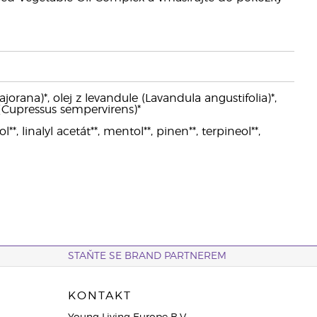
rana)*, olej z levandule (Lavandula angustifolia)*,
 (Cupressus sempervirens)*
**, linalyl acetát**, mentol**, pinen**, terpineol**,
STAŇTE SE BRAND PARTNEREM
KONTAKT