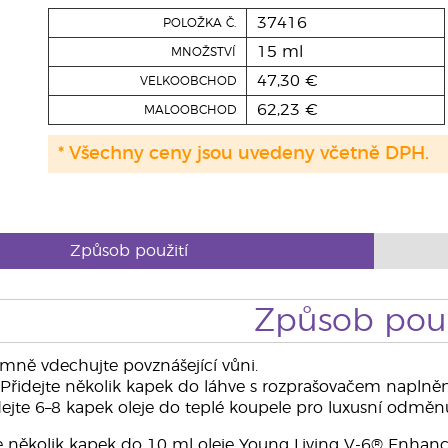
37416
POLOŽKA Č.
15 ml
MNOŽSTVÍ
47,30 €
VELKOOBCHOD
62,23 €
MALOOBCHOD
* Všechny ceny jsou uvedeny včetně DPH.
Způsob použití
Způsob použ
mně vdechujte povznášející vůni.
Přidejte několik kapek do láhve s rozprašovačem naplněné 
ejte 6–8 kapek oleje do teplé koupele pro luxusní odměn
e několik kapek do 10 ml oleje Young Living V-6® Enhan