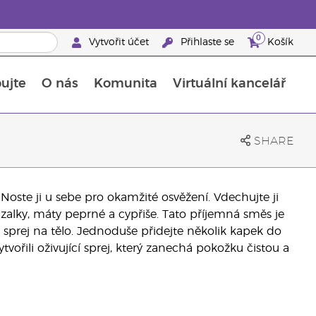
0
Vytvořit účet
Přihlaste se
Košík
ujte
O nás
Komunita
Virtuální kancelář
Průvodce doplňky stravy Young Living
Jak používat esenciální oleje
SHARE
 Noste ji u sebe pro okamžité osvěžení. Vdechujte ji
bazalky, máty peprné a cypřiše. Tato příjemná směs je
 sprej na tělo. Jednoduše přidejte několik kapek do
vořili oživující sprej, který zanechá pokožku čistou a