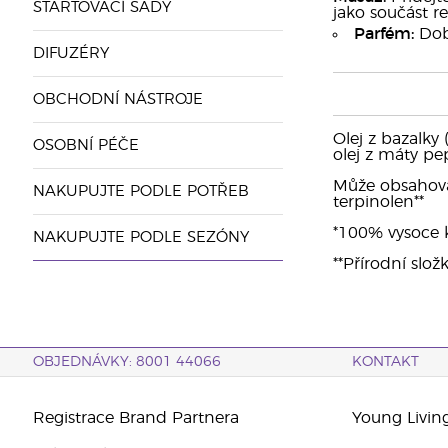
STARTOVACÍ SADY
jako součást r
Parfém:
Dobř
DIFUZÉRY
OBCHODNÍ NÁSTROJE
Olej z bazalky 
OSOBNÍ PÉČE
olej z máty pep
Může obsahovat: 
NAKUPUJTE PODLE POTŘEB
terpinolen**
*100% vysoce kv
NAKUPUJTE PODLE SEZÓNY
**Přírodní slož
OBJEDNÁVKY: 8001 44066
KONTAKT
Registrace Brand Partnera
Young Livin