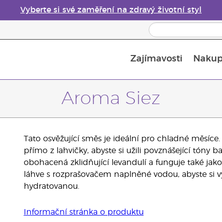
Vyberte si své zaměření na zdravý životní styl
Zajímavosti
Nakup
Bezpečnost esenciálních olejů
Průvodce difuzéry esenciálních olejů
Poslední šance: 50% sleva na péči o pleť
Aroma Siez
Tato osvěžující směs je ideální pro chladné měsíce.
přímo z lahvičky, abyste si užili povznášející tóny 
obohacená zklidňující levandulí a funguje také jako
láhve s rozprašovačem naplněné vodou, abyste si vyt
hydratovanou.
Informační stránka o produktu