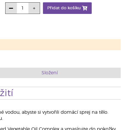
Přidat do košíku
Složení
ití
vodou, abyste si vytvořili domácí sprej na tělo.
u.
ced Vegetable Oil Complex a vmasírujte do pokožky