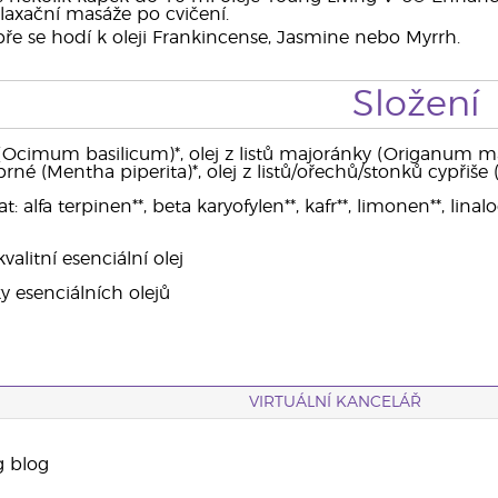
elaxační masáže po cvičení.
e se hodí k oleji Frankincense, Jasmine nebo Myrrh.
Složení
(Ocimum basilicum)*, olej z listů majoránky (Origanum majo
rné (Mentha piperita)*, olej z listů/ořechů/stonků cypřiše
alfa terpinen**, beta karyofylen**, kafr**, limonen**, linalool
alitní esenciální olej
ky esenciálních olejů
VIRTUÁLNÍ KANCELÁŘ
g blog