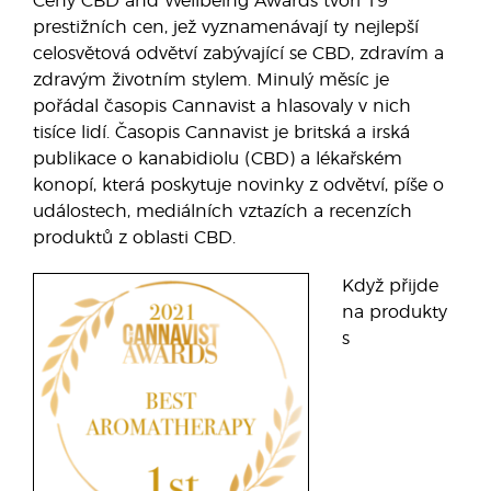
Ceny CBD and Wellbeing Awards tvoří 19
prestižních cen, jež vyznamenávají ty nejlepší
celosvětová odvětví zabývající se CBD, zdravím a
zdravým životním stylem. Minulý měsíc je
pořádal časopis Cannavist a hlasovaly v nich
tisíce lidí. Časopis Cannavist je britská a irská
publikace o kanabidiolu (CBD) a lékařském
konopí, která poskytuje novinky z odvětví, píše o
událostech, mediálních vztazích a recenzích
produktů z oblasti CBD.
Když přijde
na produkty
s