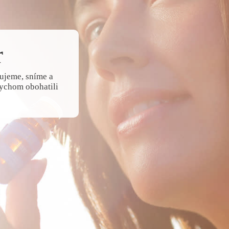
r
lujeme, sníme a
bychom obohatili