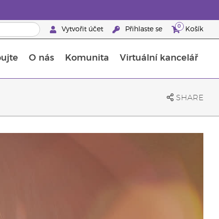
0
Vytvořit účet
Přihlaste se
Košík
ujte
O nás
Komunita
Virtuální kancelář
Průvodce doplňky stravy Young Living
Jak používat esenciální oleje
SHARE