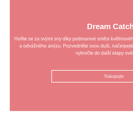
Dream Catch
Hoňte se za svými sny díky podmanivé směsi květinovéh
a odvážného anýzu. Pozvedněte svou duši, načerpejte i
vykročte do další etapy své
Nakupujte