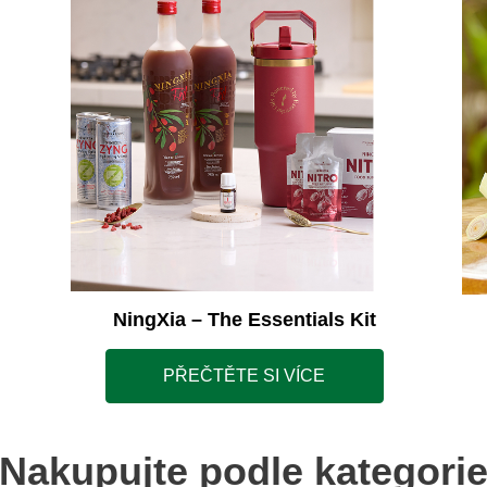
NingXia – The Essentials Kit
PŘEČTĚTE SI VÍCE
Nakupujte podle kategori