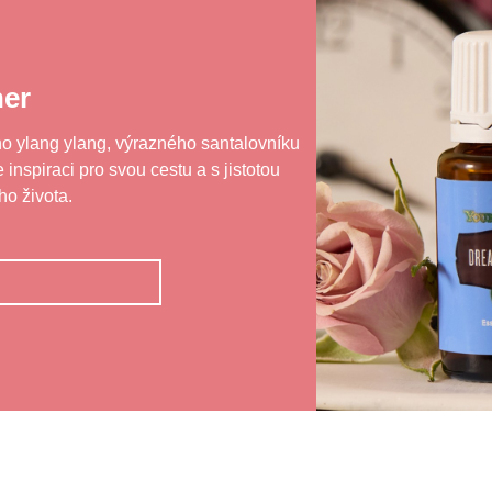
er
o ylang ylang, výrazného santalovníku
nspiraci pro svou cestu a s jistotou
ho života.