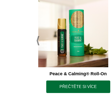
ss Away®
Peace & Calming® Roll-On
ÍCE
PŘEČTĚTE SI VÍCE