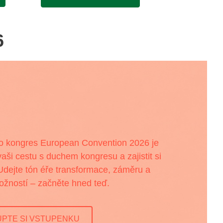
6
 kongres European Convention 2026 je
 vaši cestu s duchem kongresu a zajistit si
 Udejte tón éře transformace, záměru a
žností – začněte hned teď.
UPTE SI VSTUPENKU