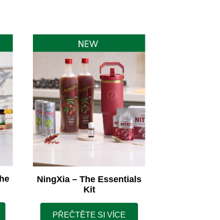
he
NingXia – The Essentials
Kit
PŘEČTĚTE SI VÍCE