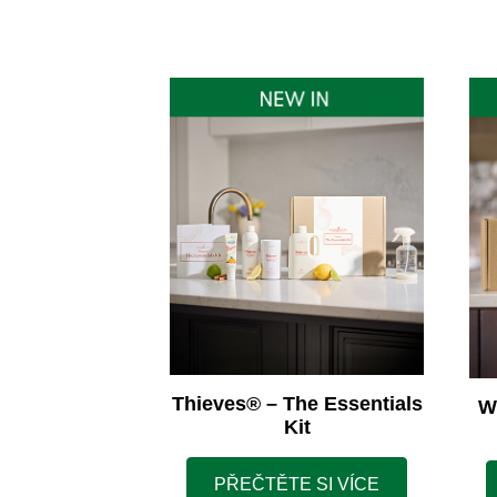
Thieves® – The Essentials
W
Kit
PŘEČTĚTE SI VÍCE