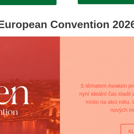
European Convention 202
S tématem Awaken pro
nyní ideální čas sladit
místo na akci roku.
nových mo
K