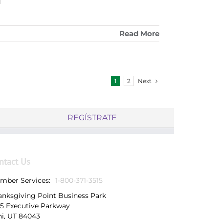
Read More
Next
1
2
REGÍSTRATE
ntact Us
mber Services:
1-800-371-3515
anksgiving Point Business Park
25 Executive Parkway
hi, UT 84043