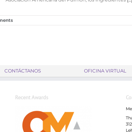
ments
CONTÁCTANOS
OFICINA VIRTUAL
Recent Awards
Co
Me
Th
31
Le