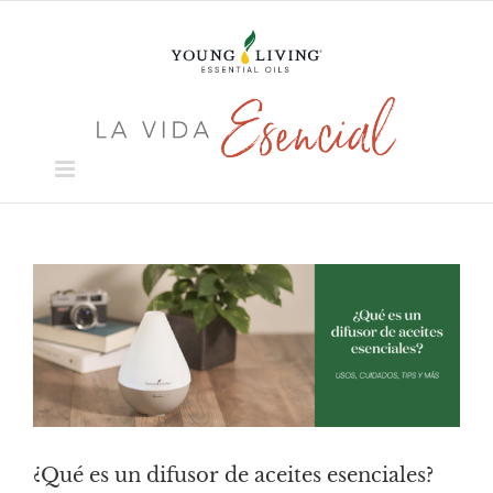
Skip
to
content
View
Larger
Image
¿Qué es un difusor de aceites esenciales?