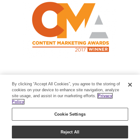
Contact Us
By clicking “Accept All Cookies”, you agree to the storing of
cookies on your device to enhance site navigation, analyze
Member Services:
1-800-371-3515
site usage, and assist in our marketing efforts.
Privacy
Thanksgiving Point Business Park
Policy
3125 Executive Parkway
Lehi, UT 84043
Cookie Settings
Reject All