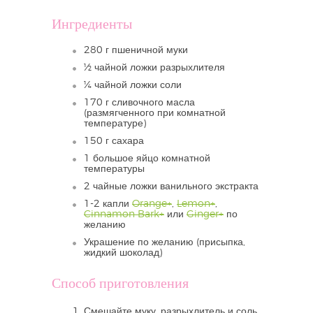
Ингредиенты
280 г пшеничной муки
½ чайной ложки разрыхлителя
¼ чайной ложки соли
170 г сливочного масла
(размягченного при комнатной
температуре)
150 г сахара
1 большое яйцо комнатной
температуры
2 чайные ложки ванильного экстракта
1-2 капли
Orange+
,
Lemon+
,
Cinnamon Bark+
или
Ginger+
по
желанию
Украшение по желанию (присыпка,
жидкий шоколад)
Способ приготовления
Смешайте муку, разрыхлитель и соль