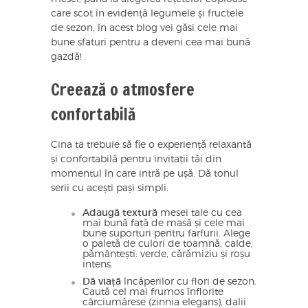
care scot în evidență legumele și fructele
de sezon, în acest blog vei găsi cele mai
bune sfaturi pentru a deveni cea mai bună
gazdă!
Creează o atmosfere
confortabilă
Cina ta trebuie să fie o experiență relaxantă
și confortabilă pentru invitații tăi din
momentul în care intră pe ușă. Dă tonul
serii cu acești pași simpli:
Adaugă textură
mesei tale cu cea
mai bună față de masă și cele mai
bune suporturi pentru farfurii. Alege
o paletă de culori de toamnă, calde,
pământești: verde, cărămiziu și roșu
intens.
Dă viață
încăperilor cu flori de sezon.
Caută cel mai frumos înflorite
cârciumărese (zinnia elegans), dalii