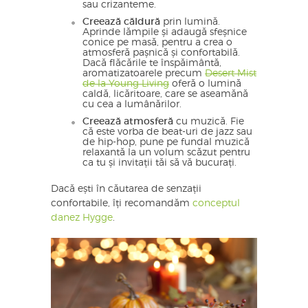
sau crizanteme.
Creează căldură
prin lumină.
Aprinde lămpile și adaugă sfeșnice
conice pe masă, pentru a crea o
atmosferă pașnică și confortabilă.
Dacă flăcările te înspăimântă,
aromatizatoarele precum
Desert Mist
de la Young Living
oferă o lumină
caldă, licăritoare, care se aseamănă
cu cea a lumânărilor.
Creează atmosferă
cu muzică. Fie
că este vorba de beat-uri de jazz sau
de hip-hop, pune pe fundal muzică
relaxantă la un volum scăzut pentru
ca tu și invitații tăi să vă bucurați.
Dacă ești în căutarea de senzații
confortabile, îți recomandăm
conceptul
danez Hygge
.