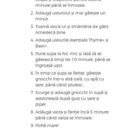
minute până se înmoaie.
Adaugă usturoiul și mai gătește un
minut.
Toarnă stock-ul și smântâna de gătit.
Amestecă bine.
Adaugă uleiurile esențiale Thyme+ și
Basil+.
Pune supa la foc mic și lasă să se
gătească timp de 10 minute, până se
îngroașă ușor.
În timp ce supa se fierbe, gătește
gnocchi într-o altă oală, cu apă cu
sare, până când plutesc.
Scurge și adaugă gnocchi în supă și
asezonează după gust cu sare și
piper.
Adăugă varza și fierbe încă 5 minute
până când varza se înmoaie.
Poftă mare!