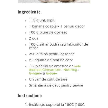
Ingrediente:
115 g unt, topit
1 banană coaptă + 1 pentru decor
100 g piure de dovleac
2 ouă
100 g zahăr pudră sau înlocuitor de
zahăr
250 g făină pentru cozonac
½ linguriță de praf de copt
1-2 picături de amestec de
ulei
esențial Cinnamon
+,
Nutmeg
+,
Ginger
+ și
Clove+
Un vârf de cuțit de sare
Smântână de gătit pentru servire
Instrucțiuni:
Încălzește cuptorul la 180C (160C