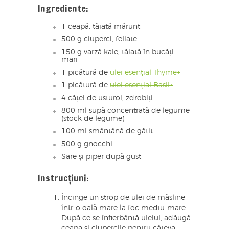
Ingrediente:
1 ceapă, tăiată mărunt
500 g ciuperci, feliate
150 g varză kale, tăiată în bucăți
mari
1 picătură de
ulei esențial Thyme+
1 picătură de
ulei esențial Basil+
4 căței de usturoi, zdrobiți
800 ml supă concentrată de legume
(stock de legume)
100 ml smântână de gătit
500 g gnocchi
Sare și piper după gust
Instrucțiuni:
Încinge un strop de ulei de măsline
într-o oală mare la foc mediu-mare.
După ce se înfierbântă uleiul, adăugă
ceapa și ciupercile pentru câteva