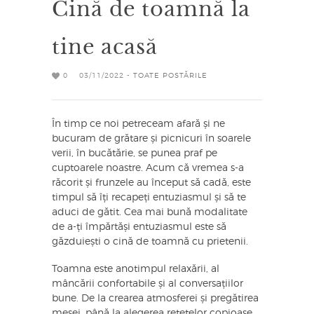
Cină de toamnă la
tine acasă
0
03/11/2022 -
TOATE POSTĂRILE
În timp ce noi petreceam afară și ne
bucuram de grătare și picnicuri în soarele
verii, în bucătărie, se punea praf pe
cuptoarele noastre. Acum că vremea s-a
răcorit și frunzele au început să cadă, este
timpul să îți recapeți entuziasmul și să te
aduci de gătit. Cea mai bună modalitate
de a-ți împărtăși entuziasmul este să
găzduiești o cină de toamnă cu prietenii.
Toamna este anotimpul relaxării, al
mâncării confortabile și al conversațiilor
bune. De la crearea atmosferei și pregătirea
mesei, până la alegerea rețetelor copioase