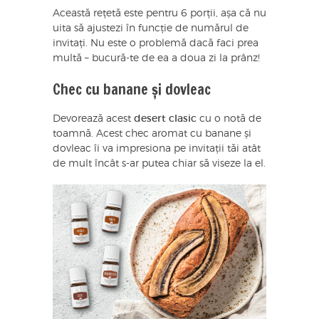
Această rețetă este pentru 6 porții, așa că nu
uita să ajustezi în funcție de numărul de
invitați. Nu este o problemă dacă faci prea
multă – bucură-te de ea a doua zi la prânz!
Chec cu banane și dovleac
Devorează acest
desert clasic
cu o notă de
toamnă. Acest chec aromat cu banane și
dovleac îi va impresiona pe invitații tăi atât
de mult încât s-ar putea chiar să viseze la el.