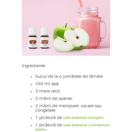
Ingrediente:
Sucul de la o jumătate de lămâie
450 ml apă
3 mere verzi
2 mâini de spanac
2 mâini de merișoare, uscate sau
congelate
1 picătură de
ulei esențial Ginger+
1 picătură de
ulei esențial Cinnamon
Bark+