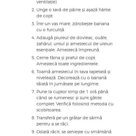
ventilație)
Unge o tavă de pâine și așază hârtie
de copt.
Într-un vas mare, zdrobește banana
cu o furculiță.
Adaugă piureul de dovleac, ouăle,
zahărul, untul și amestecul de uleiuri
esențiale. Amestecă împreună.
Cerne făina și praful de copt.
Amestecă toate ingredientele.
Toarnă amestecul în tava tapetată și
nivelează. Decorează cu o banană
tăiată în jumătate pe lungime.
Pune la cuptor timp de 1 oră până
când se rumenesc și sunt gătite
complet. Verifică folosind metoda cu
scobitoarea.
Transferă pe un grătar de sârmă
pentru a se răci.
Odată răcit, se servește cu smântână