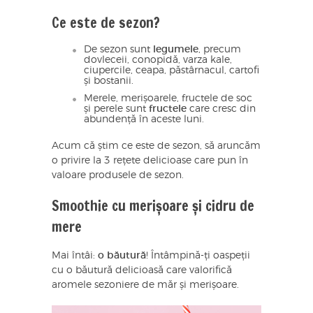
Ce este de sezon?
De sezon sunt
legumele
, precum
dovleceii, conopidă, varza kale,
ciupercile, ceapa, păstârnacul, cartofi
și bostanii.
Merele, merișoarele, fructele de soc
și perele sunt
fructele
care cresc din
abundență în aceste luni.
Acum că știm ce este de sezon, să aruncăm
o privire la 3 rețete delicioase care pun în
valoare produsele de sezon.
Smoothie cu merișoare și cidru de
mere
Mai întâi:
o băutură
! Întâmpină-ți oaspeții
cu o băutură delicioasă care valorifică
aromele sezoniere de măr și merișoare.