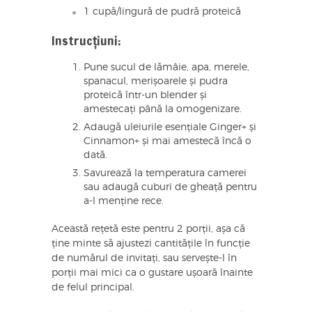
1 cupă/lingură de pudră proteică
Instrucțiuni:
Pune sucul de lămâie, apa, merele,
spanacul, merișoarele și pudra
proteică într-un blender și
amestecați până la omogenizare.
Adaugă uleiurile esențiale Ginger+ și
Cinnamon+ și mai amestecă încă o
dată.
Savurează la temperatura camerei
sau adaugă cuburi de gheață pentru
a-l menține rece.
Această rețetă este pentru 2 porții, așa că
ține minte să ajustezi cantitățile în funcție
de numărul de invitați, sau servește-l în
porții mai mici ca o gustare ușoară înainte
de felul principal.