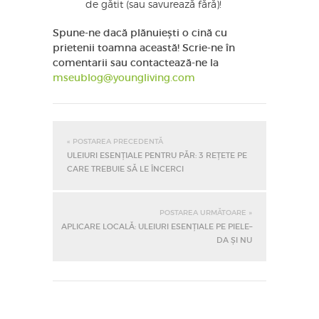
de gătit (sau savurează fără)!
Spune-ne dacă plănuiești o cină cu
prietenii toamna această! Scrie-ne în
comentarii sau contactează-ne la
mseublog@youngliving.com
« POSTAREA PRECEDENTĂ
ULEIURI ESENȚIALE PENTRU PĂR: 3 REȚETE PE
CARE TREBUIE SĂ LE ÎNCERCI
POSTAREA URMĂTOARE »
APLICARE LOCALĂ: ULEIURI ESENȚIALE PE PIELE–
DA ȘI NU