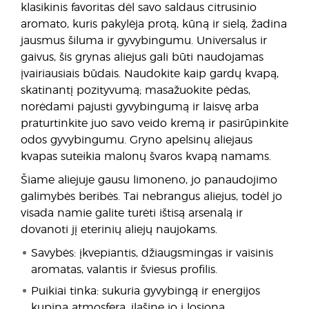
klasikinis favoritas dėl savo saldaus citrusinio
aromato, kuris pakylėja protą, kūną ir sielą, žadina
jausmus šiluma ir gyvybingumu. Universalus ir
gaivus, šis grynas aliejus gali būti naudojamas
įvairiausiais būdais. Naudokite kaip gardų kvapą,
skatinantį pozityvumą; masažuokite pėdas,
norėdami pajusti gyvybingumą ir laisvę arba
praturtinkite juo savo veido kremą ir pasirūpinkite
odos gyvybingumu. Gryno apelsinų aliejaus
kvapas suteikia malonų švaros kvapą namams.
Šiame aliejuje gausu limoneno, jo panaudojimo
galimybės beribės. Tai nebrangus aliejus, todėl jo
visada namie galite turėti ištisą arsenalą ir
dovanoti jį eterinių aliejų naujokams.
Savybės: įkvepiantis, džiaugsmingas ir vaisinis
aromatas, valantis ir šviesus profilis.
Puikiai tinka: sukuria gyvybingą ir energijos
kupiną atmosferą, įlašinę jo į losjoną