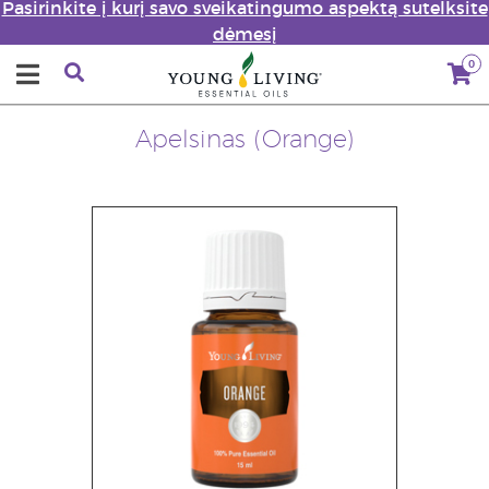
Pasirinkite į kurį savo sveikatingumo aspektą sutelksite
dėmesį
0
Apelsinas (Orange)