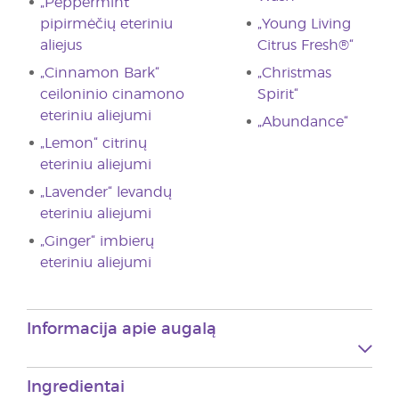
„Peppermint“
pipirmėčių eteriniu
„Young Living
aliejus
Citrus Fresh®“
„Cinnamon Bark“
„Christmas
ceiloninio cinamono
Spirit“
eteriniu aliejumi
„Abundance“
„Lemon“ citrinų
eteriniu aliejumi
„Lavender“ levandų
eteriniu aliejumi
„Ginger“ imbierų
eteriniu aliejumi
Informacija apie augalą
Ingredientai