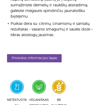
sumažinsite dėmelių ir raukšlių atsiradimą,
galėsite mėgautis spindinčiu, jaunatvišku
švytėjimu.
Puikiai dera su: citrinų, cinamonų ir santalų;
rezultatas – vasaros smagumų ir saulės dozė –
tikras atostogų jausmas.
Produkto informacijos lapas
NETESTUOTA
VEGANIŠKAS
BE