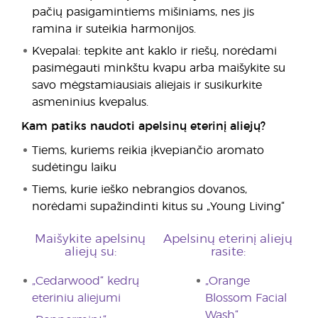
pačių pasigamintiems mišiniams, nes jis
ramina ir suteikia harmonijos.
Kvepalai: tepkite ant kaklo ir riešų, norėdami
pasimėgauti minkštu kvapu arba maišykite su
savo mėgstamiausiais aliejais ir susikurkite
asmeninius kvepalus.
Kam patiks naudoti apelsinų eterinį aliejų?
Tiems, kuriems reikia įkvepiančio aromato
sudėtingu laiku
Tiems, kurie ieško nebrangios dovanos,
norėdami supažindinti kitus su „Young Living“
Maišykite apelsinų
Apelsinų eterinį aliejų
aliejų su:
rasite:
„Cedarwood“ kedrų
„Orange
eteriniu aliejumi
Blossom Facial
Wash“