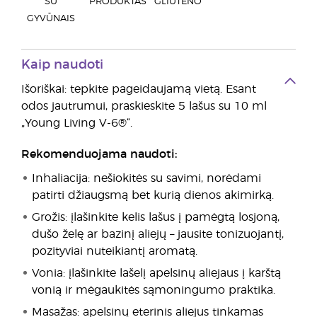
SU
PRODUKTAS
GLIUTENO
GYVŪNAIS
Kaip naudoti
Išoriškai: tepkite pageidaujamą vietą. Esant
odos jautrumui, praskieskite 5 lašus su 10 ml
„Young Living V-6®“.
Rekomenduojama naudoti:
Inhaliacija: nešiokitės su savimi, norėdami
patirti džiaugsmą bet kurią dienos akimirką.
Grožis: įlašinkite kelis lašus į pamėgtą losjoną,
dušo želę ar bazinį aliejų – jausite tonizuojantį,
pozityviai nuteikiantį aromatą.
Vonia: įlašinkite lašelį apelsinų aliejaus į karštą
vonią ir mėgaukitės sąmoningumo praktika.
Masažas: apelsinų eterinis aliejus tinkamas