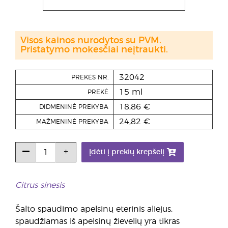
Visos kainos nurodytos su PVM.
Pristatymo mokesčiai neįtraukti.
32042
PREKĖS NR.
15 ml
PREKĖ
18,86 €
DIDMENINĖ PREKYBA
24,82 €
MAŽMENINĖ PREKYBA
Įdėti į prekių krepšelį
Citrus sinesis
Šalto spaudimo apelsinų eterinis aliejus,
spaudžiamas iš apelsinų žievelių yra tikras