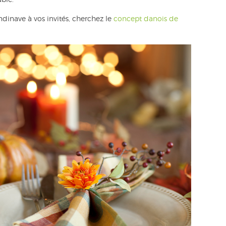
ndinave à vos invités, cherchez le
concept danois de