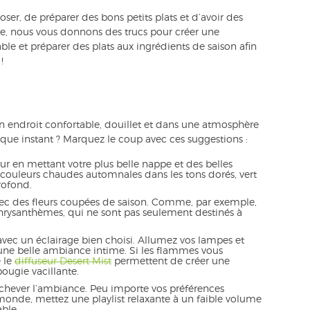
er, de préparer des bons petits plats et d’avoir des
le, nous vous donnons des trucs pour créer une
le et préparer des plats aux ingrédients de saison afin
!
 un endroit confortable, douillet et dans une atmosphère
aque instant ? Marquez le coup avec ces suggestions :
eur en mettant votre plus belle nappe et des belles
es couleurs chaudes automnales dans les tons dorés, vert
rofond.
ec des fleurs coupées de saison. Comme, par exemple,
chrysanthèmes, qui ne sont pas seulement destinés à
vec un éclairage bien choisi. Allumez vos lampes et
 une belle ambiance intime. Si les flammes vous
 le
diffuseur Desert Mist
permettent de créer une
ugie vacillante.
hever l’ambiance. Peu importe vos préférences
onde, mettez une playlist relaxante à un faible volume
ble.