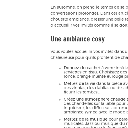
En automne, on prend le temps de se pos
conversations profondes. Dans cet artic
chouette ambiance, dresser une belle tab
d’accueillir vos invités comme il se doit 
Une ambiance cosy
Vous voulez accueillir vos invités dans
chaleureuse pour qu’ils profitent de ch
Donnez du cachet
à votre intéri
serviettes en tissu. Choisissez d
foncé, orange intense et rouge p
Mettez de la vie
dans la pièce av
des zinnias, des dahlias ou des 
fleurir les tombes…
Créez une atmosphère chaude
a
des chandelles sur la table pour
inquiètent, les diffuseurs comme
ambiance sympa avec le mode bo
Mettez de la musique
pour parac
musicales. Jazz ou musique du m
pour une musique de fond agréa