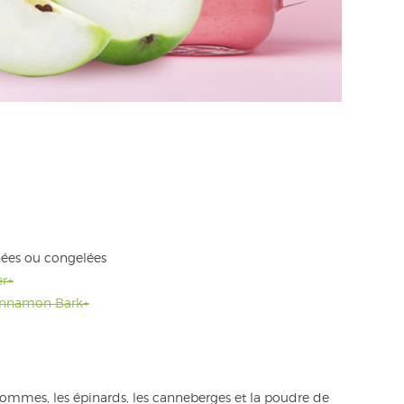
hées ou congelées
er+
Cinnamon Bark+
es pommes, les épinards, les canneberges et la poudre de