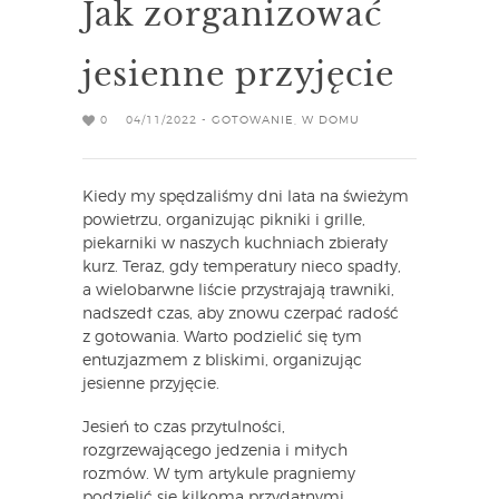
Jak zorganizować
jesienne przyjęcie
0
04/11/2022 -
GOTOWANIE
,
W DOMU
Kiedy my spędzaliśmy dni lata na świeżym
powietrzu, organizując pikniki i grille,
piekarniki w naszych kuchniach zbierały
kurz. Teraz, gdy temperatury nieco spadły,
a wielobarwne liście przystrajają trawniki,
nadszedł czas, aby znowu czerpać radość
z gotowania. Warto podzielić się tym
entuzjazmem z bliskimi, organizując
jesienne przyjęcie.
Jesień to czas przytulności,
rozgrzewającego jedzenia i miłych
rozmów. W tym artykule pragniemy
podzielić się kilkoma przydatnymi