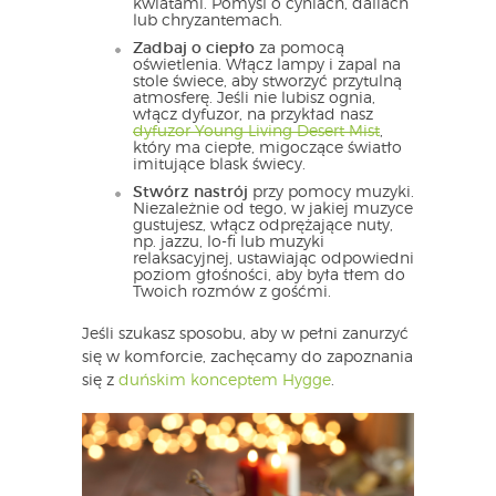
kwiatami. Pomyśl o cyniach, daliach
lub chryzantemach.
Zadbaj o ciepło
za pomocą
oświetlenia. Włącz lampy i zapal na
stole świece, aby stworzyć przytulną
atmosferę. Jeśli nie lubisz ognia,
włącz dyfuzor, na przykład nasz
dyfuzor Young Living Desert Mist
,
który ma ciepłe, migoczące światło
imitujące blask świecy.
Stwórz nastrój
przy pomocy muzyki.
Niezależnie od tego, w jakiej muzyce
gustujesz, włącz odprężające nuty,
np. jazzu, lo-fi lub muzyki
relaksacyjnej, ustawiając odpowiedni
poziom głośności, aby była tłem do
Twoich rozmów z gośćmi.
Jeśli szukasz sposobu, aby w pełni zanurzyć
się w komforcie, zachęcamy do zapoznania
się z
duńskim konceptem Hygge
.