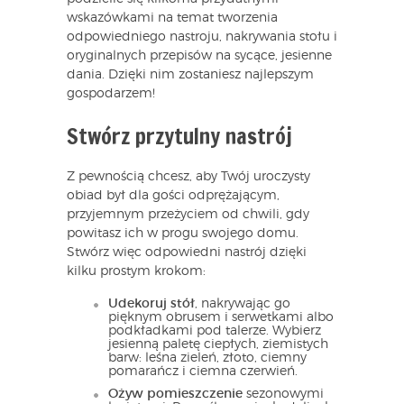
wskazówkami na temat tworzenia
odpowiedniego nastroju, nakrywania stołu i
oryginalnych przepisów na sycące, jesienne
dania. Dzięki nim zostaniesz najlepszym
gospodarzem!
Stwórz przytulny nastrój
Z pewnością chcesz, aby Twój uroczysty
obiad był dla gości odprężającym,
przyjemnym przeżyciem od chwili, gdy
powitasz ich w progu swojego domu.
Stwórz więc odpowiedni nastrój dzięki
kilku prostym krokom:
Udekoruj stół
, nakrywając go
pięknym obrusem i serwetkami albo
podkładkami pod talerze. Wybierz
jesienną paletę ciepłych, ziemistych
barw: leśna zieleń, złoto, ciemny
pomarańcz i ciemna czerwień.
Ożyw pomieszczenie
sezonowymi