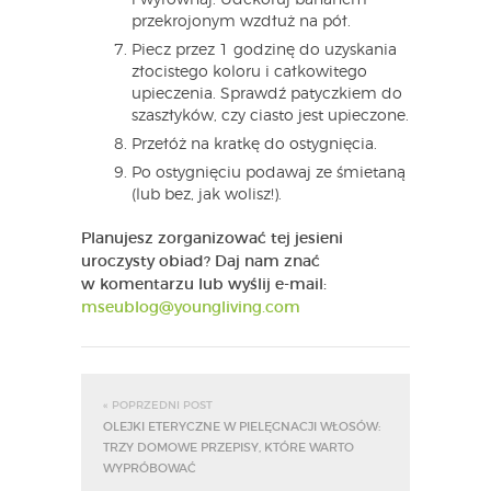
i wyrównaj. Udekoruj bananem
przekrojonym wzdłuż na pół.
Piecz przez 1 godzinę do uzyskania
złocistego koloru i całkowitego
upieczenia. Sprawdź patyczkiem do
szaszłyków, czy ciasto jest upieczone.
Przełóż na kratkę do ostygnięcia.
Po ostygnięciu podawaj ze śmietaną
(lub bez, jak wolisz!).
Planujesz zorganizować tej jesieni
uroczysty obiad? Daj nam znać
w komentarzu lub wyślij e-mail:
mseublog@youngliving.com
« POPRZEDNI POST
OLEJKI ETERYCZNE W PIELĘGNACJI WŁOSÓW:
TRZY DOMOWE PRZEPISY, KTÓRE WARTO
WYPRÓBOWAĆ