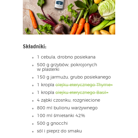
Składniki:
1 cebula, drobno posiekana
500 g grzybów, pokrojonych
w plasterki
150 g jarmużu, grubo posiekanego
1 kropla
olejku eterycznego Thyme+
1 kropla
olejku eterycznego Basil+
4 ząbki czosnku, rozgniecione
800 ml bulionu warzywnego
100 ml śmietanki 42%
500 g gnocchi
sól i pieprz do smaku