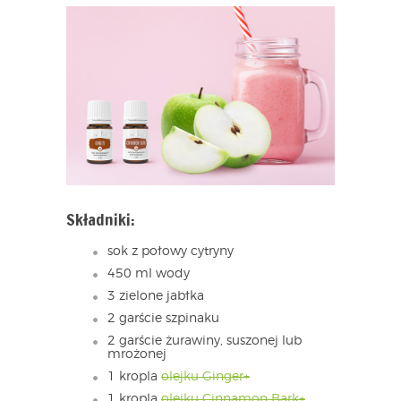
Składniki:
sok z połowy cytryny
450 ml wody
3 zielone jabłka
2 garście szpinaku
2 garście żurawiny, suszonej lub
mrożonej
1 kropla
olejku Ginger+
1 kropla
olejku Cinnamon Bark+