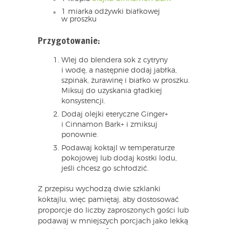
1 miarka odżywki białkowej
w proszku
Przygotowanie:
Wlej do blendera sok z cytryny
i wodę, a następnie dodaj jabłka,
szpinak, żurawinę i białko w proszku.
Miksuj do uzyskania gładkiej
konsystencji.
Dodaj olejki eteryczne Ginger+
i Cinnamon Bark+ i zmiksuj
ponownie.
Podawaj koktajl w temperaturze
pokojowej lub dodaj kostki lodu,
jeśli chcesz go schłodzić.
Z przepisu wychodzą dwie szklanki
koktajlu, więc pamiętaj, aby dostosować
proporcje do liczby zaproszonych gości lub
podawaj w mniejszych porcjach jako lekką