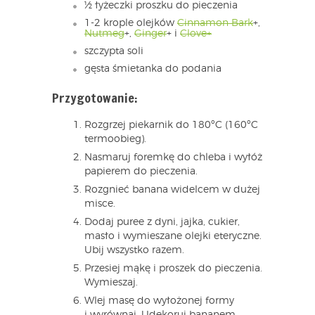
½ łyżeczki proszku do pieczenia
1-2 krople olejków
Cinnamon Bark
+,
Nutmeg
+,
Ginger
+ i
Clove+
szczypta soli
gęsta śmietanka do podania
Przygotowanie:
Rozgrzej piekarnik do 180ºC (160ºC
termoobieg).
Nasmaruj foremkę do chleba i wyłóż
papierem do pieczenia.
Rozgnieć banana widelcem w dużej
misce.
Dodaj puree z dyni, jajka, cukier,
masło i wymieszane olejki eteryczne.
Ubij wszystko razem.
Przesiej mąkę i proszek do pieczenia.
Wymieszaj.
Wlej masę do wyłożonej formy