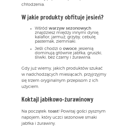
chłodzenia.
W jakie produkty obfituje jesień?
Wśród
warzyw sezonowych
znajdziesz między innymi dynię,
kalafior, jarmuż, grzyby, cebulę,
pasternak, ziemniaki.
Jeśli chodzi o
owoce
, jesienią
dominują głównie jabłka, gruszki,
śliwki, bez czarny i żurawina.
Gdy już wiemy, jakich produktów szukać
w nadchodzących miesiącach, przyjrzyjmy
się trzem oryginalnym przepisom z ich
użyciem.
Koktajl jabłkowo-żurawinowy
Na początek:
toast
! Powitaj gości pysznym
napojem, który uczci sezonowe smaki
jabłka i żurawiny.