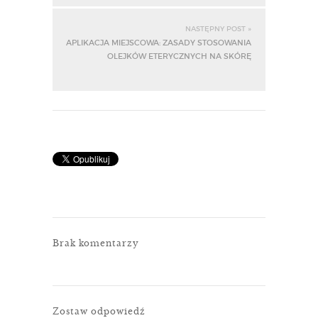
NASTĘPNY POST »
APLIKACJA MIEJSCOWA: ZASADY STOSOWANIA
OLEJKÓW ETERYCZNYCH NA SKÓRĘ
Brak komentarzy
Zostaw odpowiedź